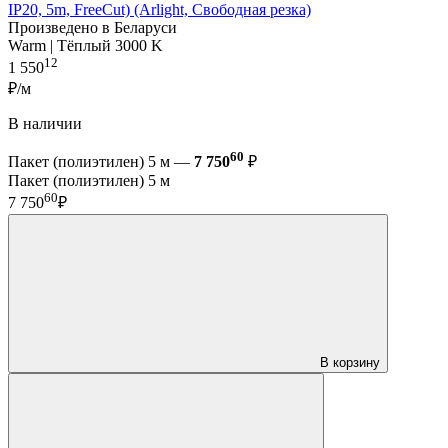
IP20, 5m, FreeCut) (Arlight, Свободная резка)
Произведено в Беларуси
Warm | Тёплый 3000 K
12
1 550
₽/м
В наличии
60
Пакет (полиэтилен) 5 м —
7 750
₽
Пакет (полиэтилен) 5 м
60
7 750
₽
В корзину