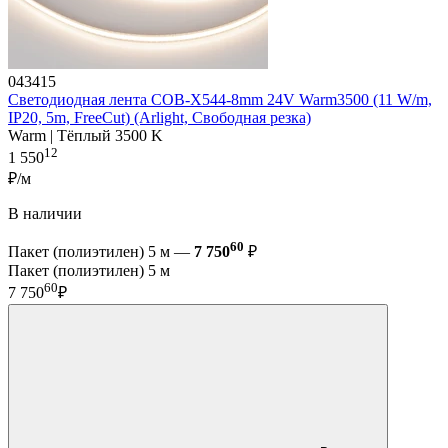
043415
Светодиодная лента COB-X544-8mm 24V Warm3500 (11 W/m,
IP20, 5m, FreeCut) (Arlight, Свободная резка)
Warm | Тёплый 3500 K
12
1 550
₽/м
В наличии
60
Пакет (полиэтилен) 5 м —
7 750
₽
Пакет (полиэтилен) 5 м
60
7 750
₽