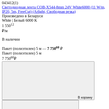
043412(1)
Светодиодная лента COB-X544-8mm 24V White6000 (11 W/m,
IP20, 5m, FreeCut) (Arlight, Свободная резка)
Произведено в Беларуси
White | Белый 6000 K
12
1 550
₽/м
В наличии
60
Пакет (полиэтилен) 5 м —
7 750
₽
Пакет (полиэтилен) 5 м
60
7 750
₽
В корзину