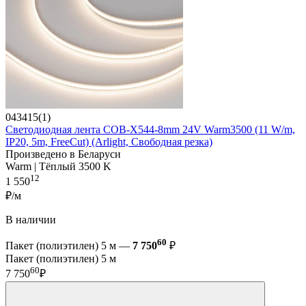
043415(1)
Светодиодная лента COB-X544-8mm 24V Warm3500 (11 W/m,
IP20, 5m, FreeСut) (Arlight, Свободная резка)
Произведено в Беларуси
Warm | Тёплый 3500 K
12
1 550
₽/м
В наличии
60
Пакет (полиэтилен) 5 м —
7 750
₽
Пакет (полиэтилен) 5 м
60
7 750
₽