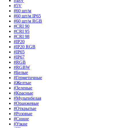
#48V
#5V
#60 шт/м
#60 шт/м IP65
#60 шт/м RGB
#CRI 90
#CRI 95
#CRI 98
#IP20
#IP20 RGB
#IP65
#IP67
#RGB
#RGBW
#Белые
#Герметичные
#Желтые
#Зеленые
#Красные
#Мультибелая
#Оранжевые
#Открытые
#Розовые
#Синие
#Узкие