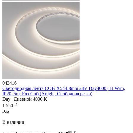
043416
Светодиодная лента COB-X544-8mm 24V Day4000 (11 W/m,
IP20, 5m, FreeСut) (Arlight, Свободная резка)
Day | Дневной 4000 K
12
1 550
₽/м
В наличии
60