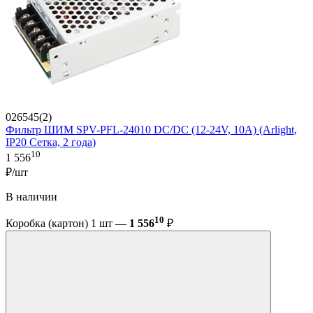
026545(2)
Фильтр ШИМ SPV-PFL-24010 DC/DC (12-24V, 10A) (Arlight,
IP20 Сетка, 2 года)
10
1 556
₽/шт
В наличии
10
Коробка (картон) 1 шт —
1 556
₽