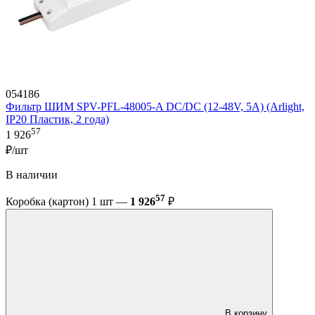
054186
Фильтр ШИМ SPV-PFL-48005-A DC/DC (12-48V, 5A) (Arlight,
IP20 Пластик, 2 года)
57
1 926
₽/шт
В наличии
57
Коробка (картон) 1 шт —
1 926
₽
В корзину