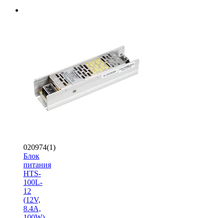
020974(1)
Блок
питания
HTS-
100L-
12
(12V,
8.4A,
100W)