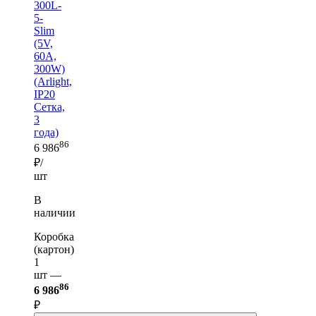
300L-
5-
Slim
(5V,
60A,
300W)
(Arlight,
IP20
Сетка,
3
года)
86
6 986
₽/
шт
В
наличии
Коробка
(картон)
1
шт —
86
6 986
₽