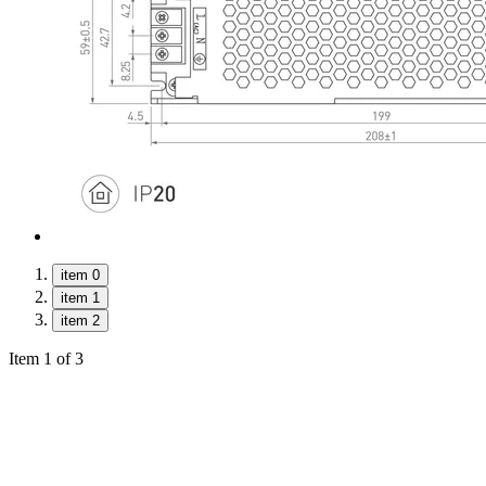
item 0
item 1
item 2
Item 1 of 3