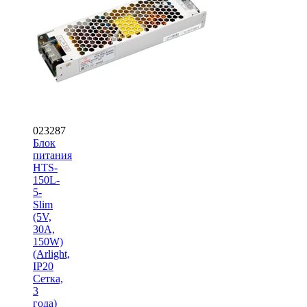
023287
Блок
питания
HTS-
150L-
5-
Slim
(5V,
30A,
150W)
(Arlight,
IP20
Сетка,
3
года)