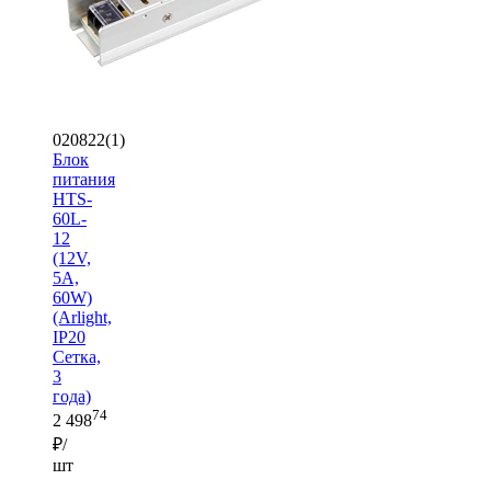
020822(1)
Блок
питания
HTS-
60L-
12
(12V,
5A,
60W)
(Arlight,
IP20
Сетка,
3
года)
74
2 498
₽/
шт