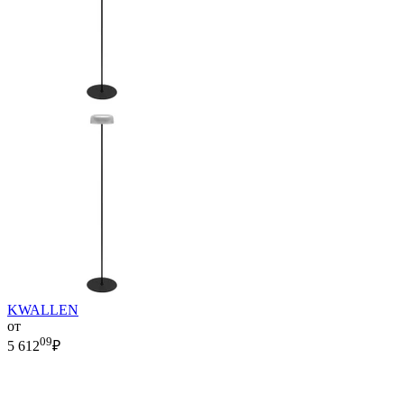
KWALLEN
от
09
5 612
₽