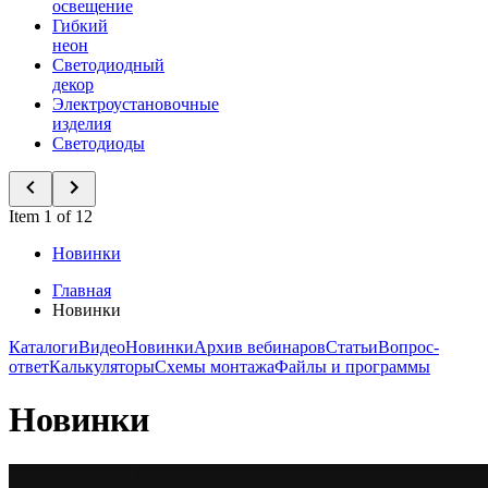
освещение
Гибкий
неон
Светодиодный
декор
Электроустановочные
изделия
Светодиоды
Item 1 of 12
Новинки
Главная
Новинки
Каталоги
Видео
Новинки
Архив вебинаров
Статьи
Вопрос-
ответ
Калькуляторы
Схемы монтажа
Файлы и программы
Новинки