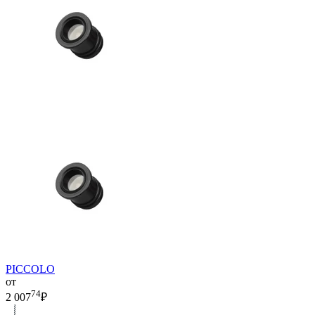
PICCOLO
от
74
2 007
₽