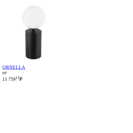
ORNELLA
от
13
11 759
₽