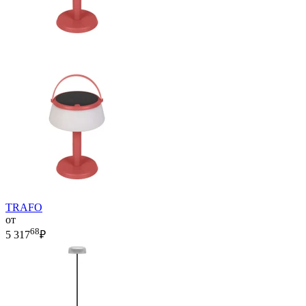
TRAFO
от
68
5 317
₽