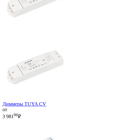
Диммеры TUYA CV
от
96
3 981
₽