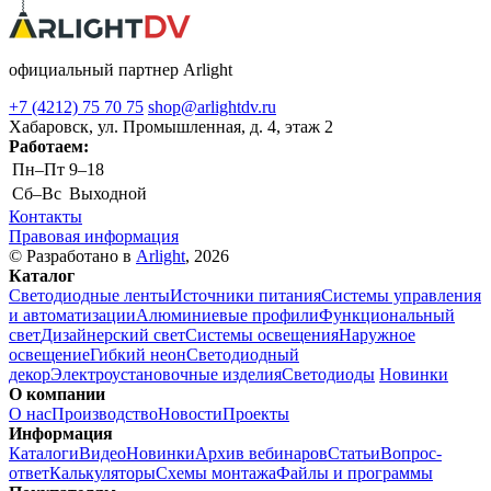
официальный партнер Arlight
+7 (4212) 75 70 75
shop@arlightdv.ru
Хабаровск, ул. Промышленная, д. 4, этаж 2
Работаем:
Пн–Пт
9–18
Cб–Вс
Выходной
Контакты
Правовая информация
© Разработано в
Arlight
, 2026
Каталог
Светодиодные ленты
Источники питания
Системы управления
и автоматизации
Алюминиевые профили
Функциональный
свет
Дизайнерский свет
Системы освещения
Наружное
освещение
Гибкий неон
Светодиодный
декор
Электроустановочные изделия
Светодиоды
Новинки
О компании
О нас
Производство
Новости
Проекты
Информация
Каталоги
Видео
Новинки
Архив вебинаров
Статьи
Вопрос-
ответ
Калькуляторы
Схемы монтажа
Файлы и программы