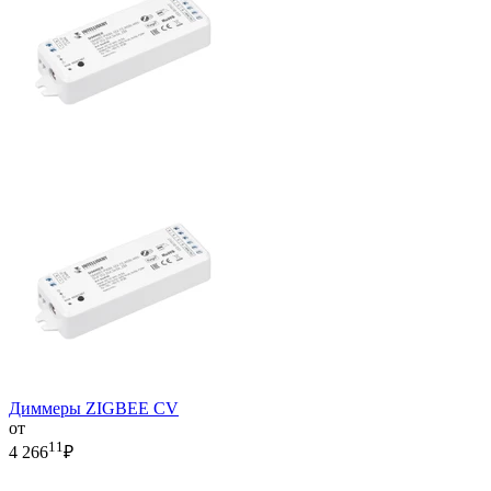
Диммеры ZIGBEE CV
от
11
4 266
₽