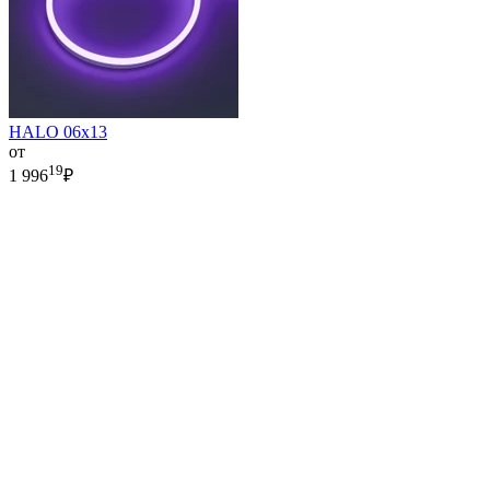
HALO 06x13
от
19
1 996
₽