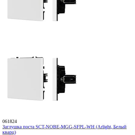
061824
Заглушка поста SCT-NOBE-MGG-SFPL-WH (Arlight, Белый
кварц)