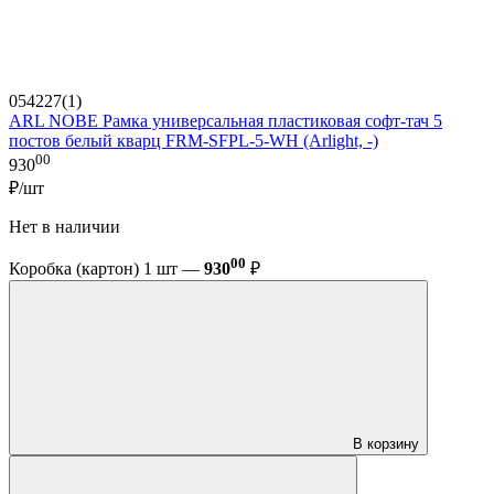
054227(1)
ARL NOBE Рамка универсальная пластиковая софт-тач 5
постов белый кварц FRM-SFPL-5-WH (Arlight, -)
00
930
₽/шт
Нет в наличии
00
Коробка (картон) 1 шт —
930
₽
В корзину