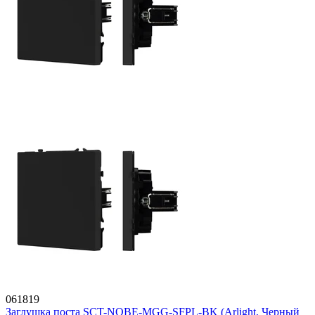
061819
Заглушка поста SCT-NOBE-MGG-SFPL-BK (Arlight, Черный