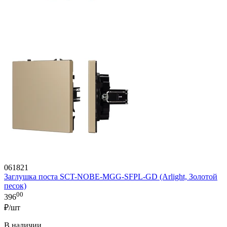
061821
Заглушка поста SCT-NOBE-MGG-SFPL-GD (Arlight, Золотой
песок)
00
396
₽/шт
В наличии