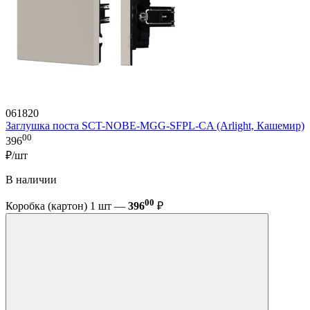
061820
Заглушка поста SCT-NOBE-MGG-SFPL-CA (Arlight, Кашемир)
00
396
₽/шт
В наличии
00
Коробка (картон) 1 шт —
396
₽