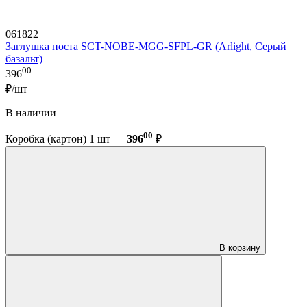
061822
Заглушка поста SCT-NOBE-MGG-SFPL-GR (Arlight, Серый
базальт)
00
396
₽/шт
В наличии
00
Коробка (картон) 1 шт —
396
₽
В корзину