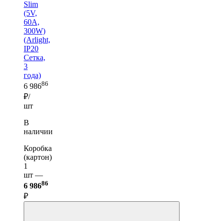
Slim
(5V,
60A,
300W)
(Arlight,
IP20
Сетка,
3
года)
86
6 986
₽/
шт
В
наличии
Коробка
(картон)
1
шт —
86
6 986
₽