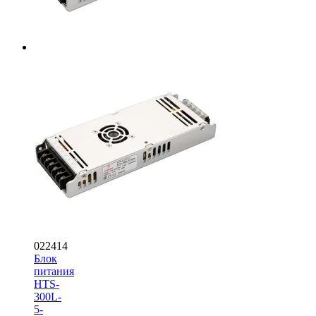
022414
Блок
питания
HTS-
300L-
5-