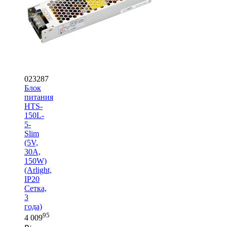
023287
Блок
питания
HTS-
150L-
5-
Slim
(5V,
30A,
150W)
(Arlight,
IP20
Сетка,
3
года)
95
4 009