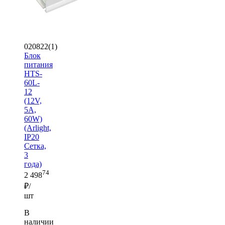
020822(1)
Блок
питания
HTS-
60L-
12
(12V,
5A,
60W)
(Arlight,
IP20
Сетка,
3
года)
74
2 498
₽/
шт
В
наличии