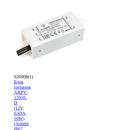
026908(1)
Блок
питания
ARPV-
12010-
D
(12V,
0.83A,
10W)
(Arlight,
IP67