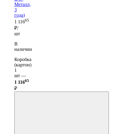
Металл,
3
года)
65
1 116
₽/
шт
В
наличии
Коробка
(картон)
1
шт —
65
1 116
₽