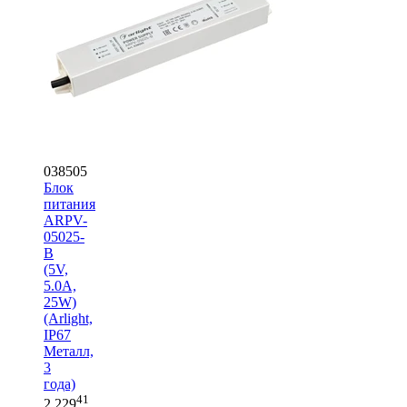
038505
Блок
питания
ARPV-
05025-
B
(5V,
5.0A,
25W)
(Arlight,
IP67
Металл,
3
года)
41
2 229