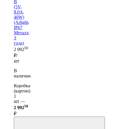
B
(5V,
8.0A,
40W)
(Arlight,
IP67
Металл,
3
года)
50
2 992
₽/
шт
В
наличии
Коробка
(картон)
1
шт —
50
2 992
₽