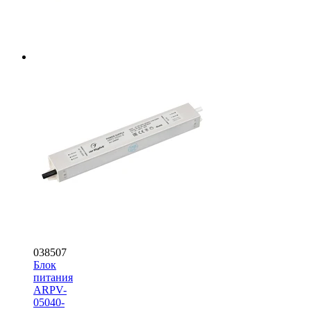
038507
Блок
питания
ARPV-
05040-