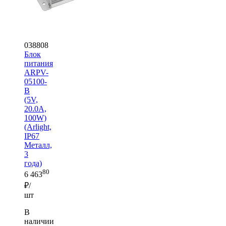
038808
Блок
питания
ARPV-
05100-
B
(5V,
20.0A,
100W)
(Arlight,
IP67
Металл,
3
года)
80
6 463
₽/
шт
В
наличии