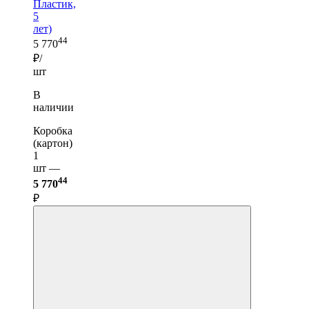
Пластик,
5
лет)
44
5 770
₽/
шт
В
наличии
Коробка
(картон)
1
шт —
44
5 770
₽