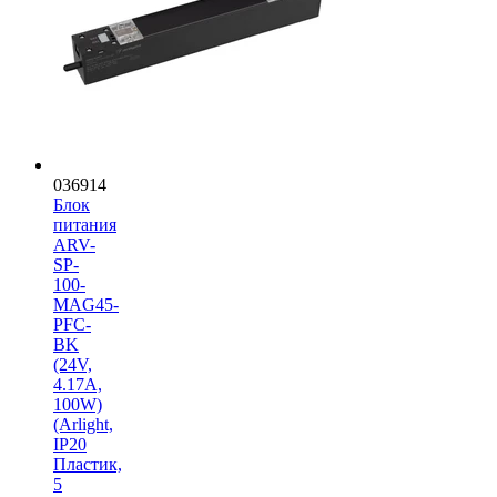
036914
Блок
питания
ARV-
SP-
100-
MAG45-
PFC-
BK
(24V,
4.17A,
100W)
(Arlight,
IP20
Пластик,
5