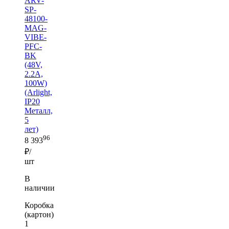
ARV-
SP-
48100-
MAG-
VIBE-
PFC-
BK
(48V,
2.2A,
100W)
(Arlight,
IP20
Металл,
5
лет)
96
8 393
₽/
шт
В
наличии
Коробка
(картон)
1