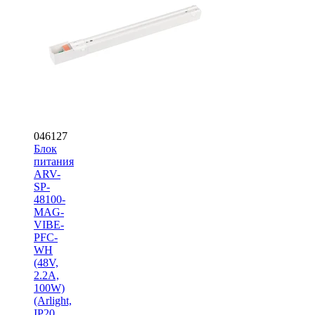
046127
Блок
питания
ARV-
SP-
48100-
MAG-
VIBE-
PFC-
WH
(48V,
2.2A,
100W)
(Arlight,
IP20