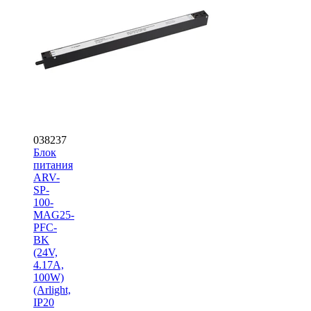
038237
Блок
питания
ARV-
SP-
100-
MAG25-
PFC-
BK
(24V,
4.17A,
100W)
(Arlight,
IP20