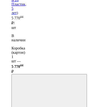
Пластик,
5
лет)
44
5 770
₽/
шт
В
наличии
Коробка
(картон)
1
шт —
44
5 770
₽