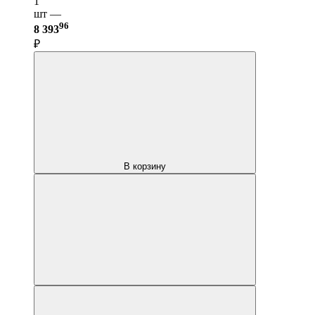
1
шт —
96
8 393
₽
В корзину