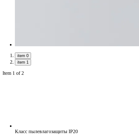
item 0
item 1
Item 1 of 2
Класс пылевлагозащиты
IP20