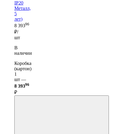
IP20
Металл,
5
лет)
96
8 393
₽/
шт
В
наличии
Коробка
(картон)
1
шт —
96
8 393
₽