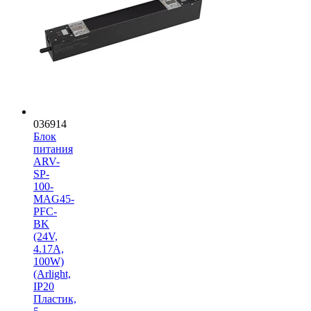
036914
Блок
питания
ARV-
SP-
100-
MAG45-
PFC-
BK
(24V,
4.17A,
100W)
(Arlight,
IP20
Пластик,