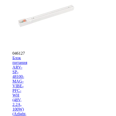
046127
Блок
питания
ARV-
SP-
48100-
MAG-
VIBE-
PFC-
WH
(48V,
2.2A,
100W)
(Arlight,