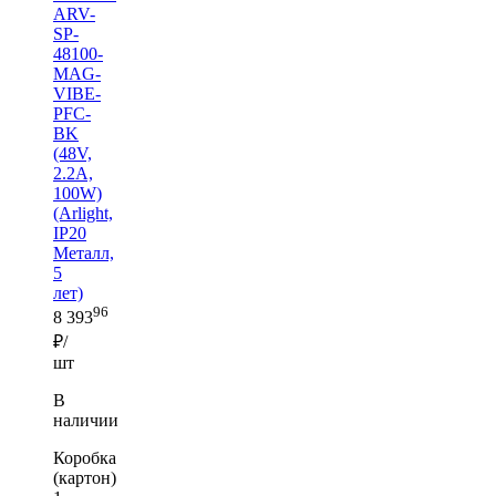
ARV-
SP-
48100-
MAG-
VIBE-
PFC-
BK
(48V,
2.2A,
100W)
(Arlight,
IP20
Металл,
5
лет)
96
8 393
₽/
шт
В
наличии
Коробка
(картон)