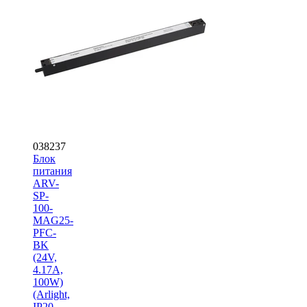
038237
Блок
питания
ARV-
SP-
100-
MAG25-
PFC-
BK
(24V,
4.17A,
100W)
(Arlight,
IP20