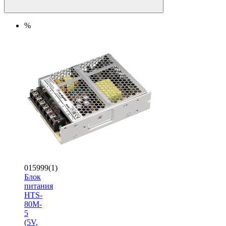
%
015999(1)
Блок
питания
HTS-
80M-
5
(5V,