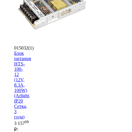
015032(1)
Блок
питания
HTS-
100-
12
(12V,
8.3A,
100W)
(Arlight,
IP20
Сетка,
3
года)
09
3 157
₽/