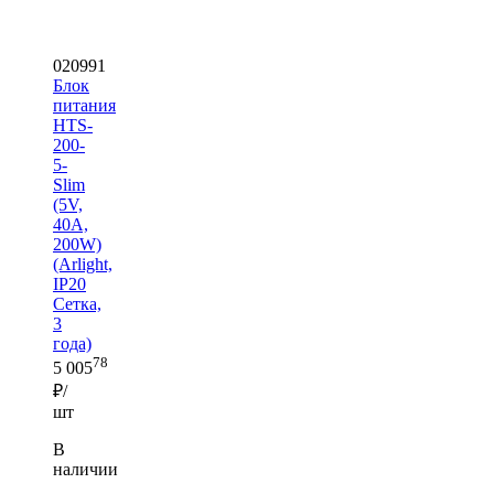
020991
Блок
питания
HTS-
200-
5-
Slim
(5V,
40A,
200W)
(Arlight,
IP20
Сетка,
3
года)
78
5 005
₽/
шт
В
наличии