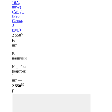
16A,
80W)
(Arlight,
IP20
Сетка,
3
года)
59
2 558
₽/
шт
В
наличии
Коробка
(картон)
1
шт —
59
2 558
₽