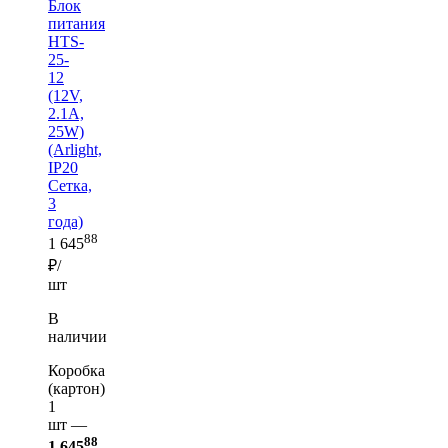
Блок
питания
HTS-
25-
12
(12V,
2.1A,
25W)
(Arlight,
IP20
Сетка,
3
года)
88
1 645
₽/
шт
В
наличии
Коробка
(картон)
1
шт —
88
1 645