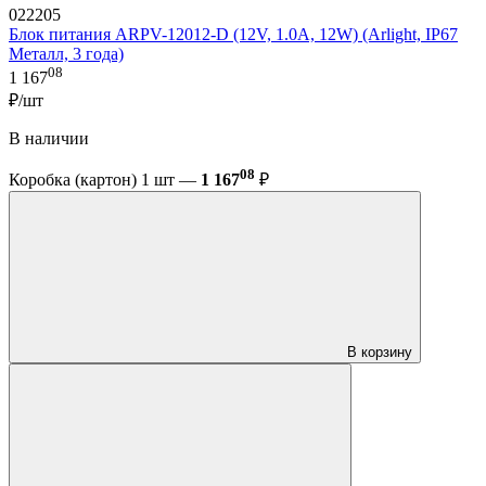
022205
Блок питания ARPV-12012-D (12V, 1.0A, 12W) (Arlight, IP67
Металл, 3 года)
08
1 167
₽/шт
В наличии
08
Коробка (картон) 1 шт —
1 167
₽
В корзину