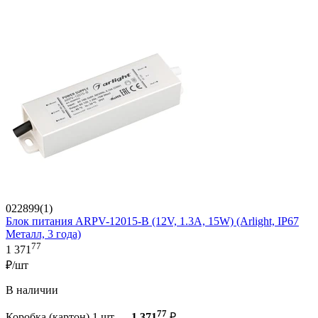
022899(1)
Блок питания ARPV-12015-B (12V, 1.3A, 15W) (Arlight, IP67
Металл, 3 года)
77
1 371
₽/шт
В наличии
77
Коробка (картон) 1 шт —
1 371
₽