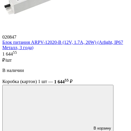
020847
Блок питания ARPV-12020-B (12V, 1.7A, 20W) (Arlight, IP67
Металл, 3 года)
55
1 644
₽/шт
В наличии
55
Коробка (картон) 1 шт —
1 644
₽
В корзину