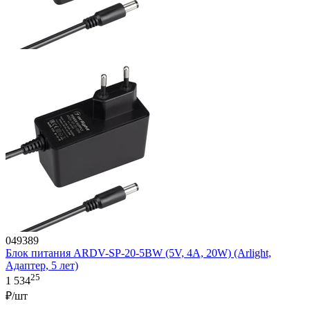
049389
Блок питания ARDV-SP-20-5BW (5V, 4A, 20W) (Arlight,
Адаптер, 5 лет)
25
1 534
₽/шт