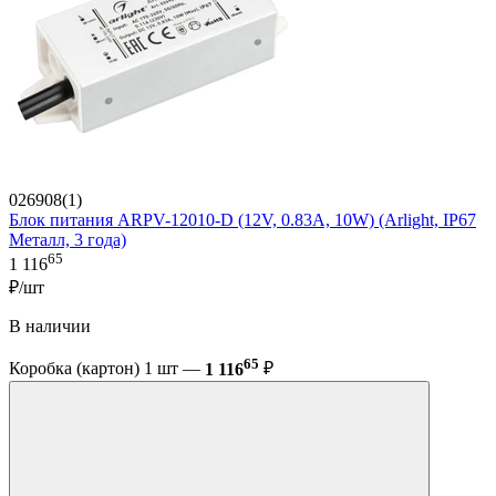
026908(1)
Блок питания ARPV-12010-D (12V, 0.83A, 10W) (Arlight, IP67
Металл, 3 года)
65
1 116
₽/шт
В наличии
65
Коробка (картон) 1 шт —
1 116
₽