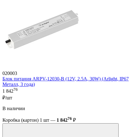
020003
Блок питания ARPV-12030-B (12V, 2.5A, 30W) (Arlight, IP67
Металл, 3 года)
76
1 842
₽/шт
В наличии
76
Коробка (картон) 1 шт —
1 842
₽