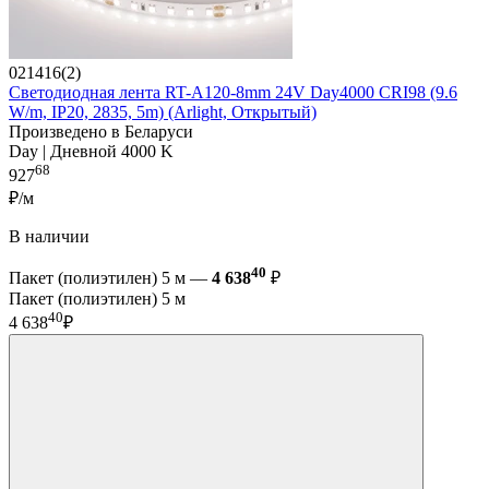
021416(2)
Светодиодная лента RT-A120-8mm 24V Day4000 CRI98 (9.6
W/m, IP20, 2835, 5m) (Arlight, Открытый)
Произведено в Беларуси
Day | Дневной 4000 K
68
927
₽/м
В наличии
40
Пакет (полиэтилен) 5 м —
4 638
₽
Пакет (полиэтилен) 5 м
40
4 638
₽