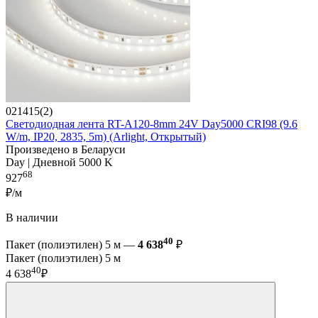
021415(2)
Светодиодная лента RT-A120-8mm 24V Day5000 CRI98 (9.6
W/m, IP20, 2835, 5m) (Arlight, Открытый)
Произведено в Беларуси
Day | Дневной 5000 K
68
927
₽/м
В наличии
40
Пакет (полиэтилен) 5 м —
4 638
₽
Пакет (полиэтилен) 5 м
40
4 638
₽