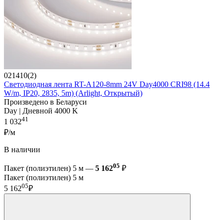
021410(2)
Светодиодная лента RT-A120-8mm 24V Day4000 CRI98 (14.4
W/m, IP20, 2835, 5m) (Arlight, Открытый)
Произведено в Беларуси
Day | Дневной 4000 K
41
1 032
₽/м
В наличии
05
Пакет (полиэтилен) 5 м —
5 162
₽
Пакет (полиэтилен) 5 м
05
5 162
₽