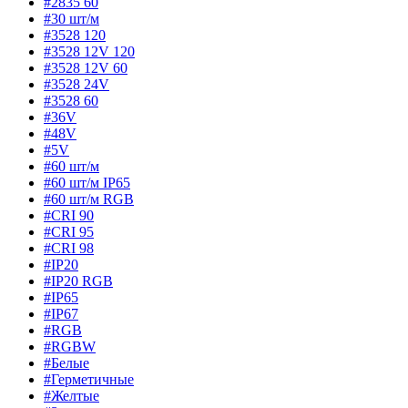
#2835 60
#30 шт/м
#3528 120
#3528 12V 120
#3528 12V 60
#3528 24V
#3528 60
#36V
#48V
#5V
#60 шт/м
#60 шт/м IP65
#60 шт/м RGB
#CRI 90
#CRI 95
#CRI 98
#IP20
#IP20 RGB
#IP65
#IP67
#RGB
#RGBW
#Белые
#Герметичные
#Желтые