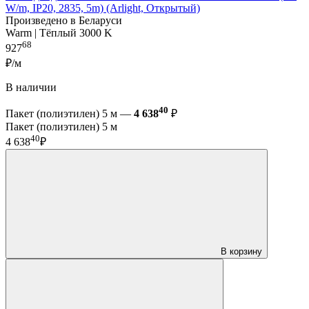
W/m, IP20, 2835, 5m) (Arlight, Открытый)
Произведено в Беларуси
Warm | Тёплый 3000 K
68
927
₽/м
В наличии
40
Пакет (полиэтилен) 5 м —
4 638
₽
Пакет (полиэтилен) 5 м
40
4 638
₽
В корзину