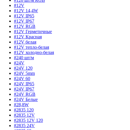
#120 шт/м RGB
#12V
#12V 14,4W
#12V IP65
#12V IP67
#12V RGB
#12V Герметичные
#12V Красная
#12V белая
#12V тепло-белая
#12V холодно-белая
#240 шт/м
#24V
#24V 120
#24V 5mm
#24V 60
#24V IP65
#24V IP67
#24V RGB
#24V Белые
#28,8W
#2835 120
#2835 12V
#2835 12V 120
#2835 24V