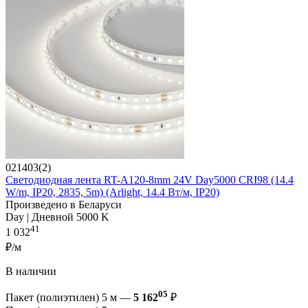
021403(2)
Светодиодная лента RT-A120-8mm 24V Day5000 CRI98 (14.4
W/m, IP20, 2835, 5m) (Arlight, 14.4 Вт/м, IP20)
Произведено в Беларуси
Day | Дневной 5000 K
41
1 032
₽/м
В наличии
05
Пакет (полиэтилен) 5 м —
5 162
₽