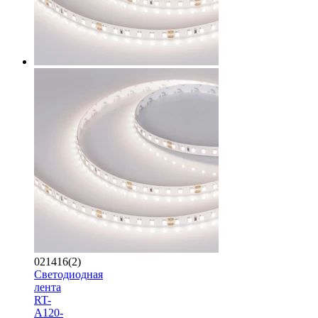
021416(2)
Светодиодная
лента
RT-
A120-