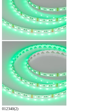
012340(2)