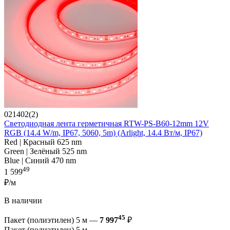
021402(2)
Светодиодная лента герметичная RTW-PS-B60-12mm 12V
RGB (14.4 W/m, IP67, 5060, 5m) (Arlight, 14.4 Вт/м, IP67)
Red | Красный 625 nm
Green | Зелёный 525 nm
Blue | Синий 470 nm
49
1 599
₽/м
В наличии
45
Пакет (полиэтилен) 5 м —
7 997
₽
Пакет (полиэтилен) 5 м