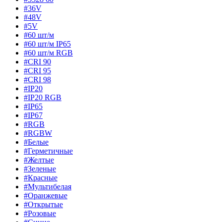
#36V
#48V
#5V
#60 шт/м
#60 шт/м IP65
#60 шт/м RGB
#CRI 90
#CRI 95
#CRI 98
#IP20
#IP20 RGB
#IP65
#IP67
#RGB
#RGBW
#Белые
#Герметичные
#Желтые
#Зеленые
#Красные
#Мультибелая
#Оранжевые
#Открытые
#Розовые