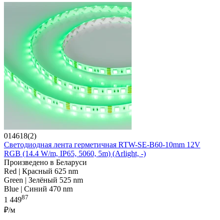
014618(2)
Светодиодная лента герметичная RTW-SE-B60-10mm 12V
RGB (14.4 W/m, IP65, 5060, 5m) (Arlight, -)
Произведено в Беларуси
Red | Красный 625 nm
Green | Зелёный 525 nm
Blue | Синий 470 nm
87
1 449
₽/м