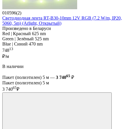
010596(2)
Светодиодная лента RT-B30-10mm 12V RGB (7.2 W/m, IP20,
5060, 5m) (Arlight, Открытый)
Произведено в Беларуси
Red | Красный 625 nm
Green | Зелёный 525 nm
Blue | Синий 470 nm
13
748
₽/м
В наличии
65
Пакет (полиэтилен) 5 м —
3 740
₽
Пакет (полиэтилен) 5 м
65
3 740
₽