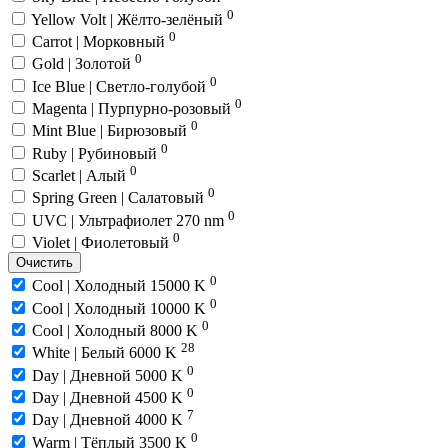
0
Yellow Volt | Жёлто-зелёный
0
Carrot | Морковный
0
Gold | Золотой
0
Ice Blue | Светло-голубой
0
Magenta | Пурпурно-розовый
0
Mint Blue | Бирюзовый
0
Ruby | Рубиновый
0
Scarlet | Алый
0
Spring Green | Салатовый
0
UVC | Ультрафиолет 270 nm
0
Violet | Фиолетовый
Очистить
0
Cool | Холодный 15000 K
0
Cool | Холодный 10000 K
0
Cool | Холодный 8000 K
28
White | Белый 6000 K
0
Day | Дневной 5000 K
0
Day | Дневной 4500 K
7
Day | Дневной 4000 K
0
Warm | Тёплый 3500 K