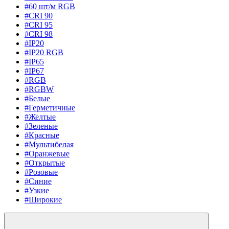
#60 шт/м RGB
#CRI 90
#CRI 95
#CRI 98
#IP20
#IP20 RGB
#IP65
#IP67
#RGB
#RGBW
#Белые
#Герметичные
#Желтые
#Зеленые
#Красные
#Мультибелая
#Оранжевые
#Открытые
#Розовые
#Синие
#Узкие
#Широкие