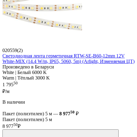
020559(2)
Светодиодная лента герметичная RTW-SE-B60-12mm 12V
White-MIX (14.4 W/m, IP65, 5060, 5m) (Arlight, Изменяемая ЦТ)
Произведено в Беларуси
White | Белый 6000 K
Warm | Тёплый 3000 K
50
1 795
₽/м
В наличии
50
Пакет (полиэтилен) 5 м —
8 977
₽
Пакет (полиэтилен) 5 м
50
8 977
₽