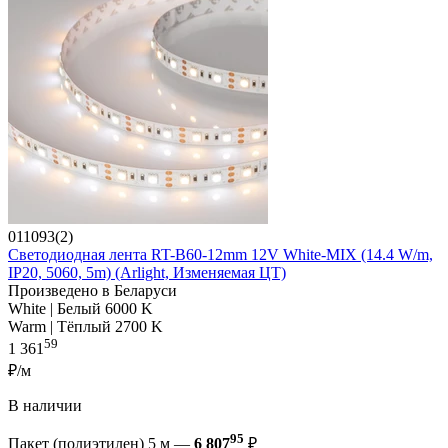
011093(2)
Светодиодная лента RT-B60-12mm 12V White-MIX (14.4 W/m,
IP20, 5060, 5m) (Arlight, Изменяемая ЦТ)
Произведено в Беларуси
White | Белый 6000 K
Warm | Тёплый 2700 K
59
1 361
₽/м
В наличии
95
Пакет (полиэтилен) 5 м —
6 807
₽