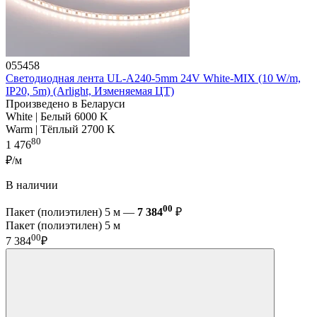
055458
Светодиодная лента UL-A240-5mm 24V White-MIX (10 W/m,
IP20, 5m) (Arlight, Изменяемая ЦТ)
Произведено в Беларуси
White | Белый 6000 K
Warm | Тёплый 2700 K
80
1 476
₽/м
В наличии
00
Пакет (полиэтилен) 5 м —
7 384
₽
Пакет (полиэтилен) 5 м
00
7 384
₽