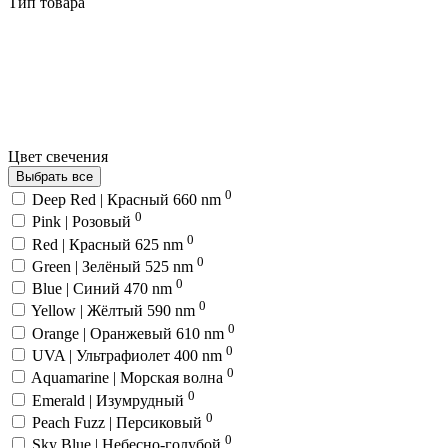
Тип товара
Цвет свечения
Выбрать все
0
Deep Red | Красный 660 nm
0
Pink | Розовый
0
Red | Красный 625 nm
0
Green | Зелёный 525 nm
0
Blue | Синий 470 nm
0
Yellow | Жёлтый 590 nm
0
Orange | Оранжевый 610 nm
0
UVA | Ультрафиолет 400 nm
0
Aquamarine | Морская волна
0
Emerald | Изумрудный
0
Peach Fuzz | Персиковый
0
Sky Blue | Небесно-голубой