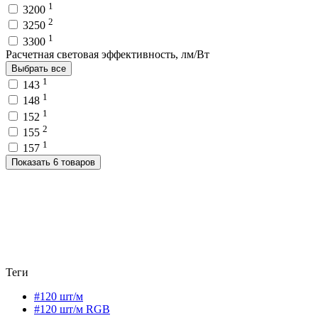
1
3200
2
3250
1
3300
Расчетная световая эффективность, лм/Вт
Выбрать все
1
143
1
148
1
152
2
155
1
157
Показать 6 товаров
Теги
#120 шт/м
#120 шт/м RGB