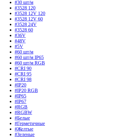
#30 шт/м
#3528 120
#3528 12V 120
#3528 12V 60
#3528 24V
#3528 60
#36V
#48V
#5V
#60 шт/м
#60 шт/м IP65
#60 шт/м RGB
#CRI 90
#CRI 95
#CRI 98
#IP20
#IP20 RGB
#IP65
#IP67
#RGB
#RGBW
#Белые
#Герметичные
#Желтые
#Зеленые