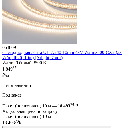
063809
Светодиодная лента UL-A240-10mm 48V Warm3500-CX2 (23
W/m, IP20, 10m) (Arlight, 7 лет)
Warm | Тёплый 3500 K
37
1 849
₽/м
Нет в наличии
Под заказ
70
Пакет (полиэтилен) 10 м —
18 493
₽
Актуальная цена по запросу
Пакет (полиэтилен) 10 м
70
18 493
₽