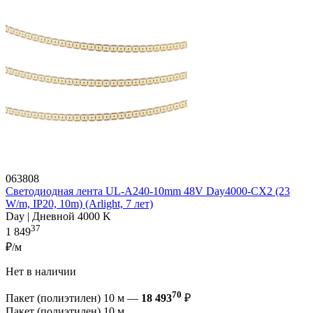
063808
Светодиодная лента UL-A240-10mm 48V Day4000-CX2 (23
W/m, IP20, 10m) (Arlight, 7 лет)
Day | Дневной 4000 K
37
1 849
₽/м
Нет в наличии
70
Пакет (полиэтилен) 10 м —
18 493
₽
Пакет (полиэтилен) 10 м