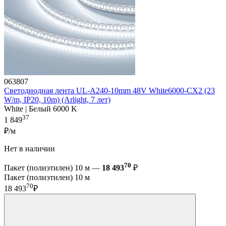
063807
Светодиодная лента UL-A240-10mm 48V White6000-CX2 (23
W/m, IP20, 10m) (Arlight, 7 лет)
White | Белый 6000 K
37
1 849
₽/м
Нет в наличии
70
Пакет (полиэтилен) 10 м —
18 493
₽
Пакет (полиэтилен) 10 м
70
18 493
₽