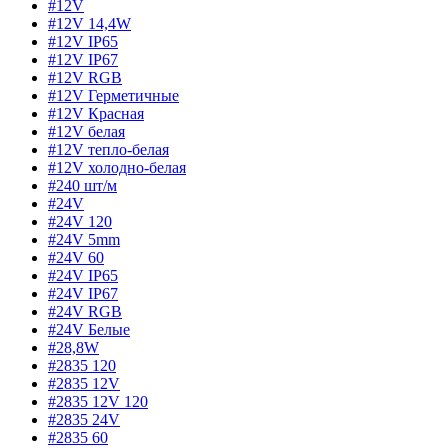
#12V
#12V 14,4W
#12V IP65
#12V IP67
#12V RGB
#12V Герметичные
#12V Красная
#12V белая
#12V тепло-белая
#12V холодно-белая
#240 шт/м
#24V
#24V 120
#24V 5mm
#24V 60
#24V IP65
#24V IP67
#24V RGB
#24V Белые
#28,8W
#2835 120
#2835 12V
#2835 12V 120
#2835 24V
#2835 60