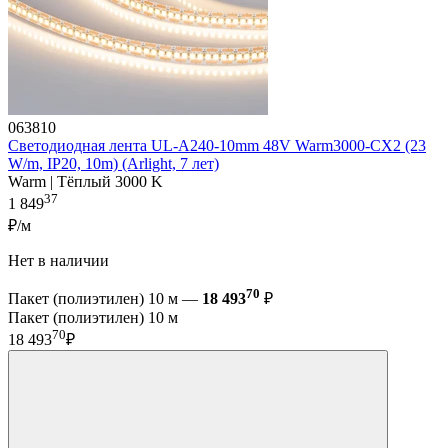
063810
Светодиодная лента UL-A240-10mm 48V Warm3000-CX2 (23
W/m, IP20, 10m) (Arlight, 7 лет)
Warm | Тёплый 3000 K
37
1 849
₽/м
Нет в наличии
70
Пакет (полиэтилен) 10 м —
18 493
₽
Пакет (полиэтилен) 10 м
70
18 493
₽