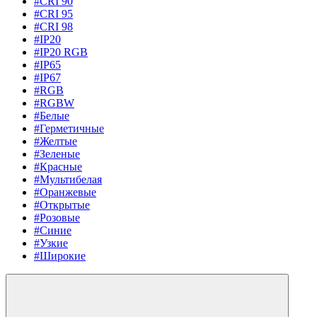
#CRI 90
#CRI 95
#CRI 98
#IP20
#IP20 RGB
#IP65
#IP67
#RGB
#RGBW
#Белые
#Герметичные
#Желтые
#Зеленые
#Красные
#Мультибелая
#Оранжевые
#Открытые
#Розовые
#Синие
#Узкие
#Широкие