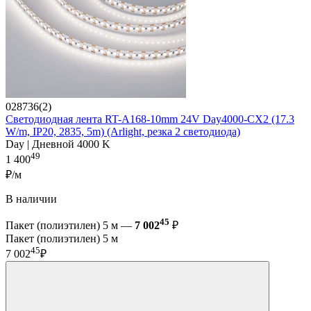
028736(2)
Светодиодная лента RT-A168-10mm 24V Day4000-CX2 (17.3
W/m, IP20, 2835, 5m) (Arlight, резка 2 светодиода)
Day | Дневной 4000 K
49
1 400
₽/м
В наличии
45
Пакет (полиэтилен) 5 м —
7 002
₽
Пакет (полиэтилен) 5 м
45
7 002
₽