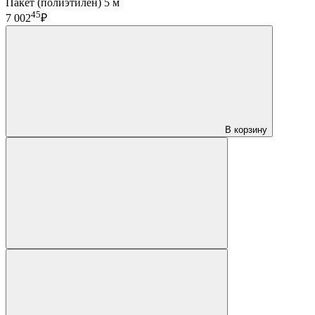
Пакет (полиэтилен) 5 м
45
7 002
₽
В корзину