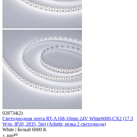
028734(2)
Светодиодная лента RT-A168-10mm 24V White6000-CX2 (17.3
W/m, IP20, 2835, 5m) (Arlight, резка 2 светодиода)
White | Белый 6000 K
49
1 400