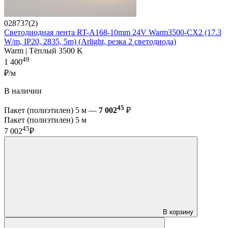
028737(2)
Светодиодная лента RT-A168-10mm 24V Warm3500-CX2 (17.3
W/m, IP20, 2835, 5m) (Arlight, резка 2 светодиода)
Warm | Тёплый 3500 K
49
1 400
₽/м
В наличии
45
Пакет (полиэтилен) 5 м —
7 002
₽
Пакет (полиэтилен) 5 м
45
7 002
₽
В корзину