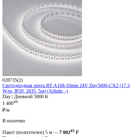
028735(2)
Светодиодная лента RT-A168-10mm 24V Day5000-CX2 (17.3
W/m, IP20, 2835, 5m) (Arlight, -)
Day | Дневной 5000 K
49
1 400
₽/м
В наличии
45
Пакет (полиэтилен) 5 м —
7 002
₽