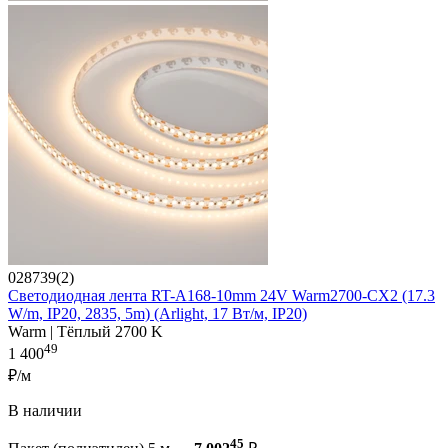
028739(2)
Светодиодная лента RT-A168-10mm 24V Warm2700-CX2 (17.3
W/m, IP20, 2835, 5m) (Arlight, 17 Вт/м, IP20)
Warm | Тёплый 2700 K
49
1 400
₽/м
В наличии
45