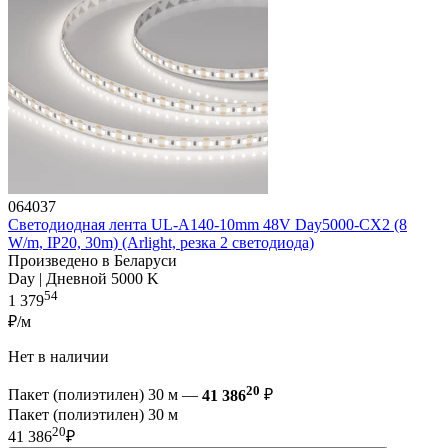
064037
Светодиодная лента UL-A140-10mm 48V Day5000-CX2 (8
W/m, IP20, 30m) (Arlight, резка 2 светодиода)
Произведено в Беларуси
Day | Дневной 5000 K
54
1 379
₽/м
Нет в наличии
20
Пакет (полиэтилен) 30 м —
41 386
₽
Пакет (полиэтилен) 30 м
20
41 386
₽