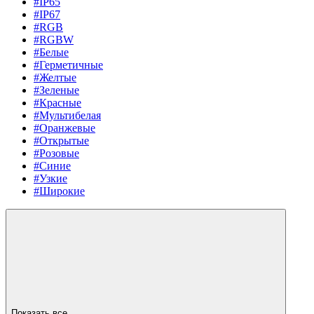
#IP65
#IP67
#RGB
#RGBW
#Белые
#Герметичные
#Желтые
#Зеленые
#Красные
#Мультибелая
#Оранжевые
#Открытые
#Розовые
#Синие
#Узкие
#Широкие
Показать все