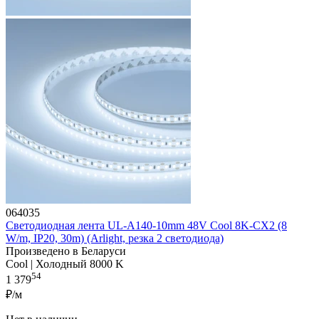
064035
Светодиодная лента UL-A140-10mm 48V Cool 8K-CX2 (8
W/m, IP20, 30m) (Arlight, резка 2 светодиода)
Произведено в Беларуси
Cool | Холодный 8000 K
54
1 379
₽/м