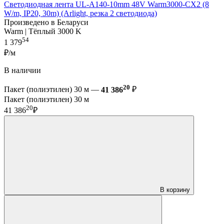
Светодиодная лента UL-A140-10mm 48V Warm3000-CX2 (8
W/m, IP20, 30m) (Arlight, резка 2 светодиода)
Произведено в Беларуси
Warm | Тёплый 3000 K
54
1 379
₽/м
В наличии
20
Пакет (полиэтилен) 30 м —
41 386
₽
Пакет (полиэтилен) 30 м
20
41 386
₽
В корзину