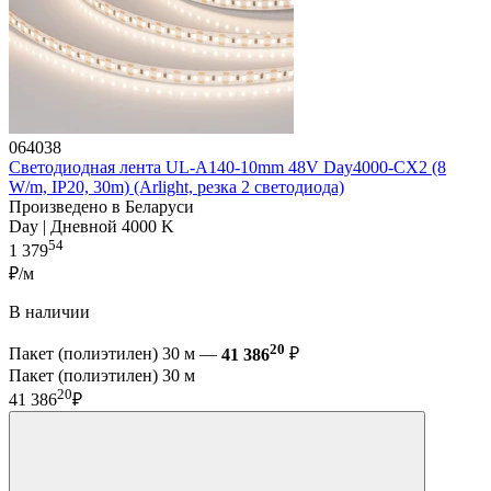
064038
Светодиодная лента UL-A140-10mm 48V Day4000-CX2 (8
W/m, IP20, 30m) (Arlight, резка 2 светодиода)
Произведено в Беларуси
Day | Дневной 4000 K
54
1 379
₽/м
В наличии
20
Пакет (полиэтилен) 30 м —
41 386
₽
Пакет (полиэтилен) 30 м
20
41 386
₽