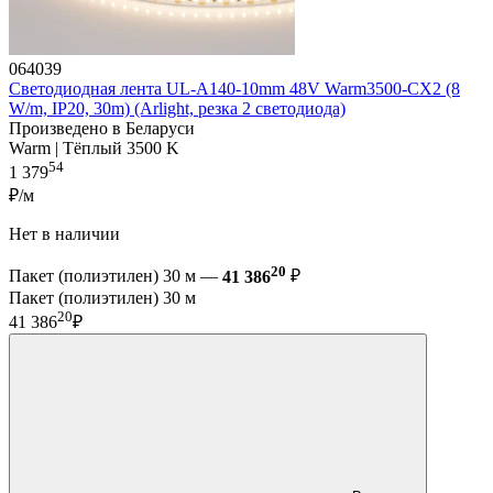
064039
Светодиодная лента UL-A140-10mm 48V Warm3500-CX2 (8
W/m, IP20, 30m) (Arlight, резка 2 светодиода)
Произведено в Беларуси
Warm | Тёплый 3500 K
54
1 379
₽/м
Нет в наличии
20
Пакет (полиэтилен) 30 м —
41 386
₽
Пакет (полиэтилен) 30 м
20
41 386
₽