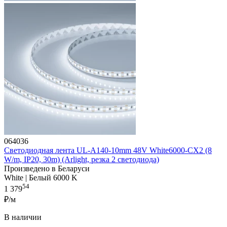
064036
Светодиодная лента UL-A140-10mm 48V White6000-CX2 (8
W/m, IP20, 30m) (Arlight, резка 2 светодиода)
Произведено в Беларуси
White | Белый 6000 K
54
1 379
₽/м
В наличии