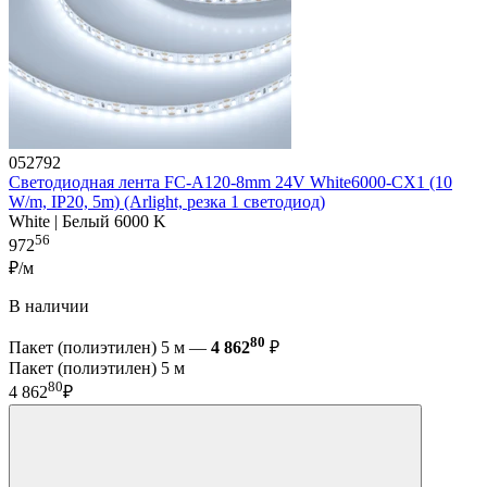
052792
Светодиодная лента FC-A120-8mm 24V White6000-CX1 (10
W/m, IP20, 5m) (Arlight, резка 1 светодиод)
White | Белый 6000 K
56
972
₽/м
В наличии
80
Пакет (полиэтилен) 5 м —
4 862
₽
Пакет (полиэтилен) 5 м
80
4 862
₽