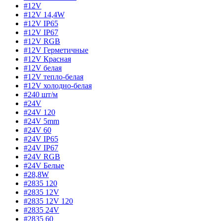
#12V
#12V 14,4W
#12V IP65
#12V IP67
#12V RGB
#12V Герметичные
#12V Красная
#12V белая
#12V тепло-белая
#12V холодно-белая
#240 шт/м
#24V
#24V 120
#24V 5mm
#24V 60
#24V IP65
#24V IP67
#24V RGB
#24V Белые
#28,8W
#2835 120
#2835 12V
#2835 12V 120
#2835 24V
#2835 60