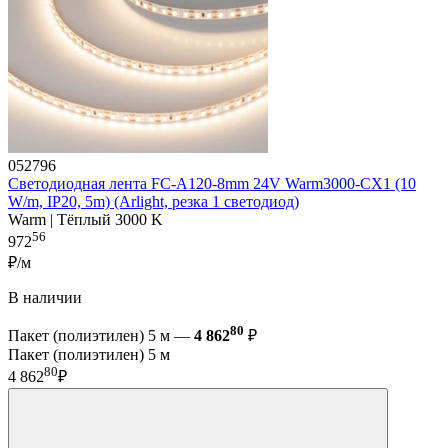
052796
Светодиодная лента FC-A120-8mm 24V Warm3000-CX1 (10
W/m, IP20, 5m) (Arlight, резка 1 светодиод)
Warm | Тёплый 3000 K
56
972
₽/м
В наличии
80
Пакет (полиэтилен) 5 м —
4 862
₽
Пакет (полиэтилен) 5 м
80
4 862
₽