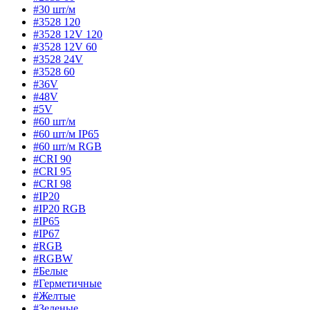
#30 шт/м
#3528 120
#3528 12V 120
#3528 12V 60
#3528 24V
#3528 60
#36V
#48V
#5V
#60 шт/м
#60 шт/м IP65
#60 шт/м RGB
#CRI 90
#CRI 95
#CRI 98
#IP20
#IP20 RGB
#IP65
#IP67
#RGB
#RGBW
#Белые
#Герметичные
#Желтые
#Зеленые