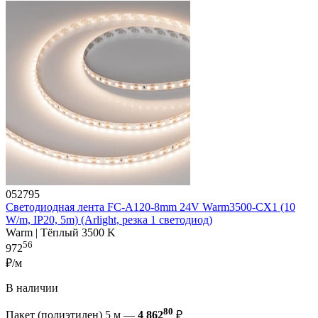
052795
Светодиодная лента FC-A120-8mm 24V Warm3500-CX1 (10
W/m, IP20, 5m) (Arlight, резка 1 светодиод)
Warm | Тёплый 3500 K
56
972
₽/м
В наличии
80
Пакет (полиэтилен) 5 м —
4 862
₽