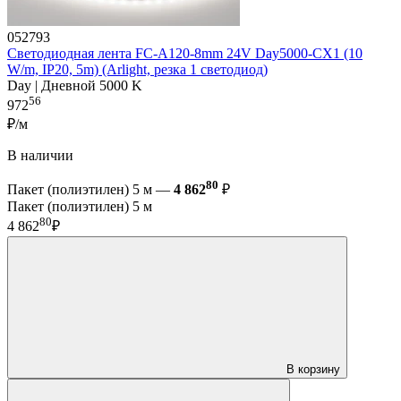
052793
Светодиодная лента FC-A120-8mm 24V Day5000-CX1 (10
W/m, IP20, 5m) (Arlight, резка 1 светодиод)
Day | Дневной 5000 K
56
972
₽/м
В наличии
80
Пакет (полиэтилен) 5 м —
4 862
₽
Пакет (полиэтилен) 5 м
80
4 862
₽
В корзину