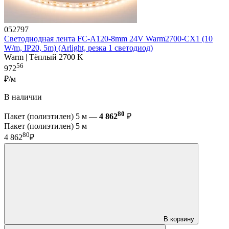
052797
Светодиодная лента FC-A120-8mm 24V Warm2700-CX1 (10
W/m, IP20, 5m) (Arlight, резка 1 светодиод)
Warm | Тёплый 2700 K
56
972
₽/м
В наличии
80
Пакет (полиэтилен) 5 м —
4 862
₽
Пакет (полиэтилен) 5 м
80
4 862
₽
В корзину