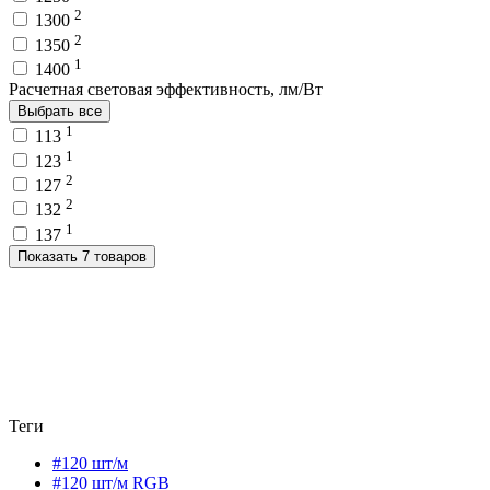
2
1300
2
1350
1
1400
Расчетная световая эффективность, лм/Вт
Выбрать все
1
113
1
123
2
127
2
132
1
137
Показать 7 товаров
Теги
#120 шт/м
#120 шт/м RGB