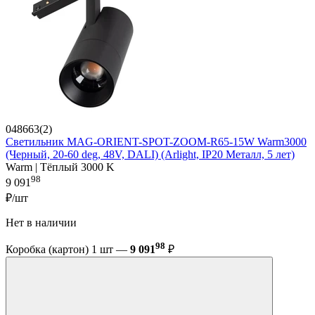
048663(2)
Светильник MAG-ORIENT-SPOT-ZOOM-R65-15W Warm3000
(Черный, 20-60 deg, 48V, DALI) (Arlight, IP20 Металл, 5 лет)
Warm | Тёплый 3000 K
98
9 091
₽/шт
Нет в наличии
98
Коробка (картон) 1 шт —
9 091
₽