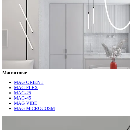
Магнитные
MAG ORIENT
MAG FLEX
MAG-25
MAG-45
MAG VIBE
MAG MICROCOSM