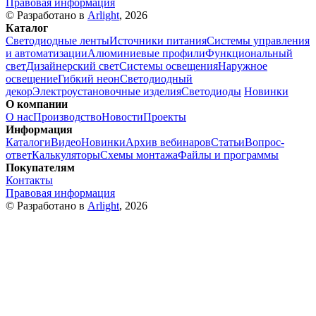
Правовая информация
© Разработано в
Arlight
, 2026
Каталог
Светодиодные ленты
Источники питания
Системы управления
и автоматизации
Алюминиевые профили
Функциональный
свет
Дизайнерский свет
Системы освещения
Наружное
освещение
Гибкий неон
Светодиодный
декор
Электроустановочные изделия
Светодиоды
Новинки
О компании
О нас
Производство
Новости
Проекты
Информация
Каталоги
Видео
Новинки
Архив вебинаров
Статьи
Вопрос-
ответ
Калькуляторы
Схемы монтажа
Файлы и программы
Покупателям
Контакты
Правовая информация
© Разработано в
Arlight
, 2026