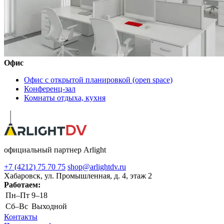
Офис
Офис с открытой планировкой (open space)
Конференц-зал
Комнаты отдыха, кухня
официальный партнер Arlight
+7 (4212) 75 70 75
shop@arlightdv.ru
Хабаровск, ул. Промышленная, д. 4, этаж 2
Работаем:
Пн–Пт
9–18
Cб–Вс
Выходной
Контакты