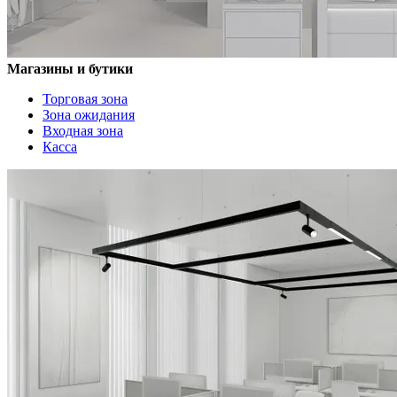
Магазины и бутики
Торговая зона
Зона ожидания
Входная зона
Касса