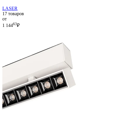
LASER
17 товаров
от
63
1 144
₽