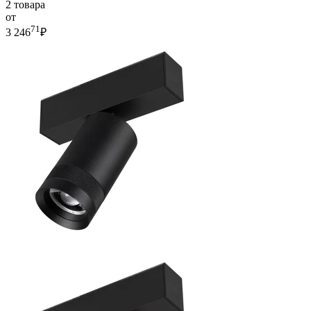
2 товара
от
71
3 246
₽