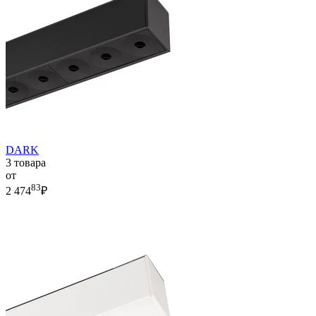
DARK
3 товара
от
83
2 474
₽