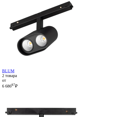
BLUM
2 товара
от
87
6 686
₽