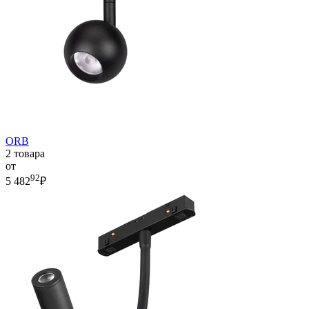
ORB
2 товара
от
92
5 482
₽