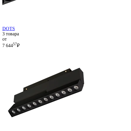
DOTS
3 товара
от
57
7 644
₽