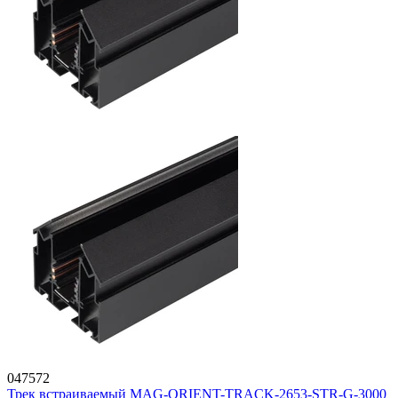
047572
Трек встраиваемый MAG-ORIENT-TRACK-2653-STR-G-3000