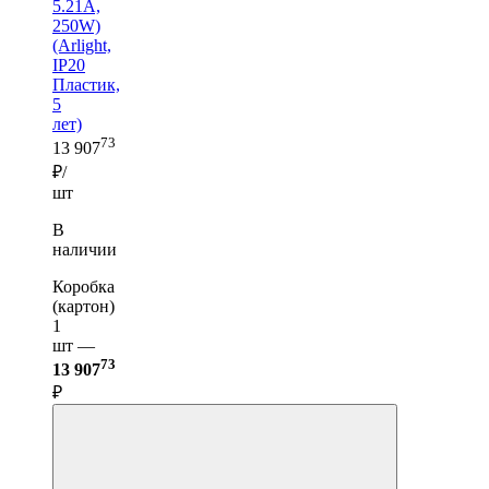
5.21A,
250W)
(Arlight,
IP20
Пластик,
5
лет)
73
13 907
₽/
шт
В
наличии
Коробка
(картон)
1
шт —
73
13 907
₽