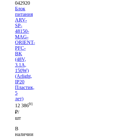
042920
Блок
питания
ARV-
SP-
48150-
MAG-
ORIENT-
PFC-
BK
(48V,
3.1A,
150W)
(Arlight,
IP20
Пластик,
5
лет)
91
12 386
₽/
шт
В
наличии