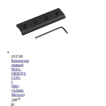
033749
Коннектор
прямой
MAG-
ORIENT-
CON-
I
(BK)
(Arlight,
Металл)
18
288
₽/