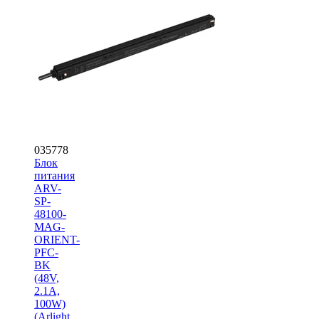
035778
Блок
питания
ARV-
SP-
48100-
MAG-
ORIENT-
PFC-
BK
(48V,
2.1A,
100W)
(Arlight,