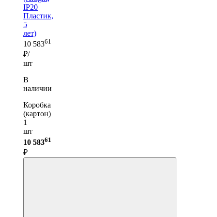
IP20
Пластик,
5
лет)
61
10 583
₽/
шт
В
наличии
Коробка
(картон)
1
шт —
61
10 583
₽