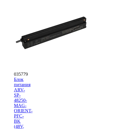
035779
Блок
питания
ARV-
SP-
48250-
MAG-
ORIENT-
PFC-
BK
(48V,