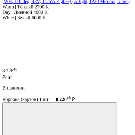
(WH, 110 deg, 48V, TUYA Zigbee) (Arlight, IP20 Металл, 5 лет)
Warm | Тёплый 2700 K
Day | Дневной 4000 K
White | Белый 6000 K
48
8 226
₽/шт
В наличии
48
Коробка (картон) 1 шт —
8 226
₽