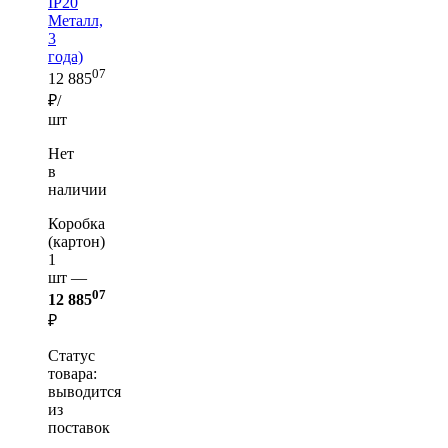
IP20
Металл,
3
года)
07
12 885
₽/
шт
Нет
в
наличии
Коробка
(картон)
1
шт —
07
12 885
₽
Статус
товара:
выводится
из
поставок