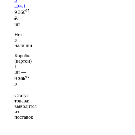
3
года)
97
9 366
₽/
шт
Нет
в
наличии
Коробка
(картон)
1
шт —
97
9 366
₽
Статус
товара:
выводится
из
поставок