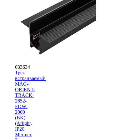
033634
Трек
встраиваемый
MAG-
ORIENT-
TRACK-
2652-
FDW-
2000
(BK)
(Arlight,
IP20
Металл,