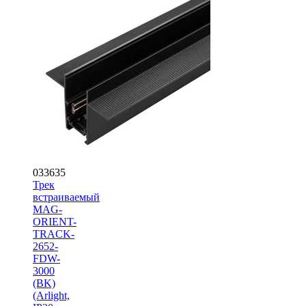
033635
Трек
встраиваемый
MAG-
ORIENT-
TRACK-
2652-
FDW-
3000
(BK)
(Arlight,