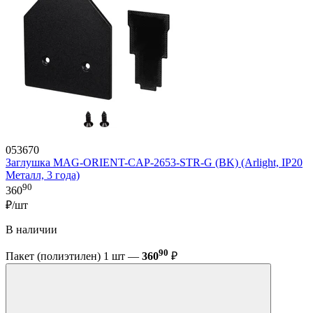
053670
Заглушка MAG-ORIENT-CAP-2653-STR-G (BK) (Arlight, IP20
Металл, 3 года)
90
360
₽/шт
В наличии
90
Пакет (полиэтилен) 1 шт —
360
₽