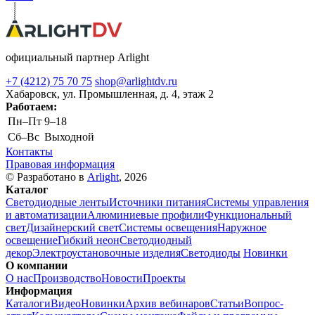
официальный партнер Arlight
+7 (4212) 75 70 75
shop@arlightdv.ru
Хабаровск, ул. Промышленная, д. 4, этаж 2
Работаем:
Пн–Пт
9–18
Cб–Вс
Выходной
Контакты
Правовая информация
© Разработано в
Arlight
, 2026
Каталог
Светодиодные ленты
Источники питания
Системы управления
и автоматизации
Алюминиевые профили
Функциональный
свет
Дизайнерский свет
Системы освещения
Наружное
освещение
Гибкий неон
Светодиодный
декор
Электроустановочные изделия
Светодиоды
Новинки
О компании
О нас
Производство
Новости
Проекты
Информация
Каталоги
Видео
Новинки
Архив вебинаров
Статьи
Вопрос-