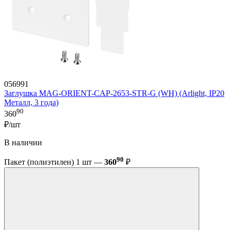
056991
Заглушка MAG-ORIENT-CAP-2653-STR-G (WH) (Arlight, IP20
Металл, 3 года)
90
360
₽/шт
В наличии
90
Пакет (полиэтилен) 1 шт —
360
₽