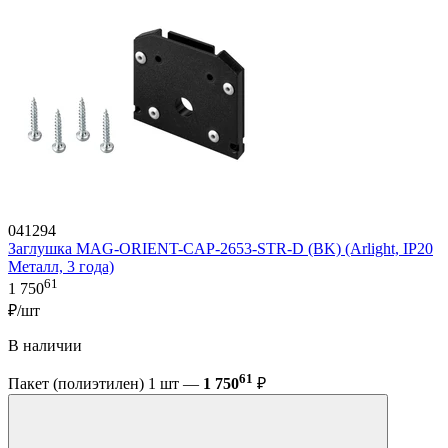
041294
Заглушка MAG-ORIENT-CAP-2653-STR-D (BK) (Arlight, IP20
Металл, 3 года)
61
1 750
₽/шт
В наличии
61
Пакет (полиэтилен) 1 шт —
1 750
₽