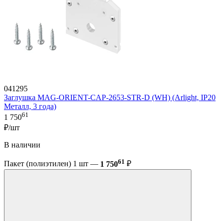
041295
Заглушка MAG-ORIENT-CAP-2653-STR-D (WH) (Arlight, IP20
Металл, 3 года)
61
1 750
₽/шт
В наличии
61
Пакет (полиэтилен) 1 шт —
1 750
₽