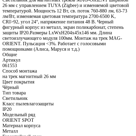
26 мм с управлением TUYA (Zigbee) и изменяемой цветовой
температурой. Мощность 12 Вт, св. поток 760-880 лм, 63-73
лм/Вт, изменяемая цветовая температура 2700-6500 K,
CRI>92, угол 24°, напряжение питания 48 В. Черный
фигурный корпус из металл, экран поликарбонат, степень
защиты IP20.Размеры LxWxH204x45x146 мм. Длина
светоизлучающего модуля 100мм. Монтаж на трек MAG-
ORIENT. Пульсация <3%. Работает с голосовыми
помощниками (Алиса, Маруся и т.д.)
Общие
Артикул
061553
Способ монтажа
на трек магнитный 26 мм
Цвет покрытия
Чёрный
Тип товара
Светильник
Класс пылевлагозащиты
IP20
Модельный ряд
ORIENT SPOT
Материал корпуса
Металл