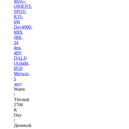
MAG-
ORIENT-
SPOT-
R35-
6W
Day4000-
MIX
(BK,
24
deg,
48V,
DALI)
(Arlight,
IP20
Металл,
5
лет)
Warm
|
Тёплый
2700
K
Day
|
Дневной