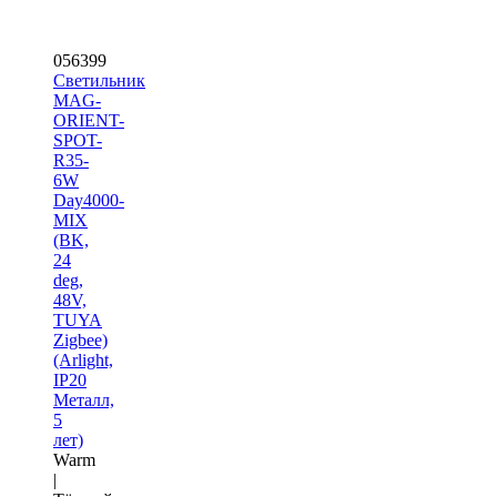
056399
Светильник
MAG-
ORIENT-
SPOT-
R35-
6W
Day4000-
MIX
(BK,
24
deg,
48V,
TUYA
Zigbee)
(Arlight,
IP20
Металл,
5
лет)
Warm
|