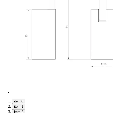
item 0
item 1
item 2