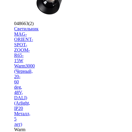
048663(2)
Светильник
MAG-
ORIENT-
SPOT-
ZOOM-
R65-
15W
Warm3000
(Черный,
20-
60
deg,
48V,
DALI)
(Arlight,
IP20
Металл,
5
лет)
Warm