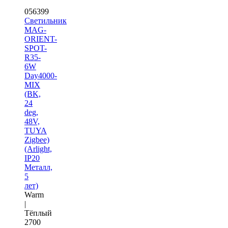
056399
Светильник
MAG-
ORIENT-
SPOT-
R35-
6W
Day4000-
MIX
(BK,
24
deg,
48V,
TUYA
Zigbee)
(Arlight,
IP20
Металл,
5
лет)
Warm
|
Тёплый
2700