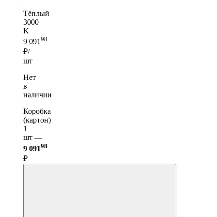
|
Тёплый
3000
K
98
9 091
₽/
шт
Нет
в
наличии
Коробка
(картон)
1
шт —
98
9 091
₽