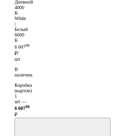
Дневной
4000
K
White
|
Белый
6000
K
98
6 607
₽/
шт
В
наличии
Коробка
(картон)
1
шт —
98
6 607
₽