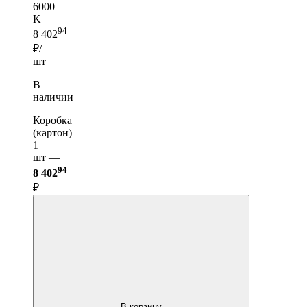
6000
K
94
8 402
₽/
шт
В
наличии
Коробка
(картон)
1
шт —
94
8 402
₽
В корзину