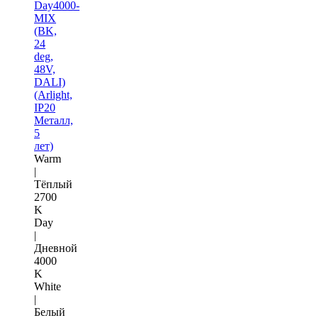
Day4000-
MIX
(BK,
24
deg,
48V,
DALI)
(Arlight,
IP20
Металл,
5
лет)
Warm
|
Тёплый
2700
K
Day
|
Дневной
4000
K
White
|
Белый