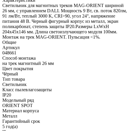
Характеристики
Светильник для магнитных треков MAG-ORIENT шириной
26 мм, с управлением DALI. Мощность 9 Вт, св. поток 820лм,
91 лм/Вт, теплый 3000 K, CRI>90, угол 24°, напряжение
питания 48 В. Черный фигурный корпус из металл, экран
поликарбонат, степень защиты IP20.Размеры LxWxH
204x45x146 мм. Длина светоизлучающего модуля 100мм.
Монтаж на трек MAG-ORIENT. Пульсация <1%.
Общие
Артикул
048661
Способ монтажа
на трек магнитный 26 мм
Цвет покрытия
Чёрный
Тип товара
Светильник
Класс пылевлагозащиты
IP20
Модельный ряд
ORIENT SPOT
Материал корпуса
Металл
Гарантийный срок
5 год(а)