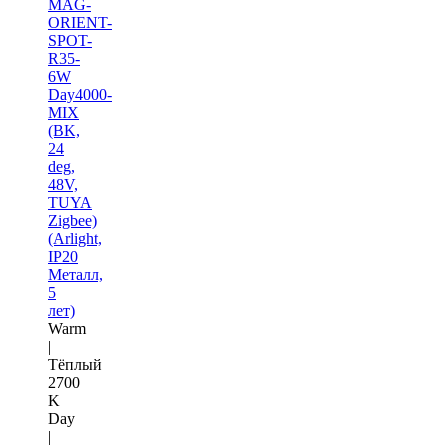
MAG-
ORIENT-
SPOT-
R35-
6W
Day4000-
MIX
(BK,
24
deg,
48V,
TUYA
Zigbee)
(Arlight,
IP20
Металл,
5
лет)
Warm
|
Тёплый
2700
K
Day
|