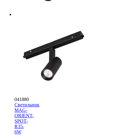
041880
Светильник
MAG-
ORIENT-
SPOT-
R35-
6W