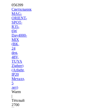
056399
Светильник
MAG-
ORIENT-
SPOT-
R35-
6W
Day4000-
MIX
(BK,
24
deg,
48V,
TUYA
Zigbee)
(Arlight,
IP20
Металл,
5
лет)
Warm
|
Тёплый
2700