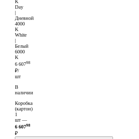
K
Day
|
Дневной
4000
K
White
|
Белый
6000
K
98
6 607
₽/
шт
В
наличии
Коробка
(картон)
1
шт —
98
6 607
₽