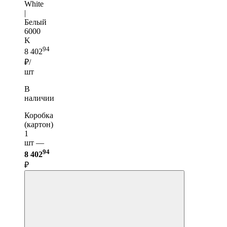
White
|
Белый
6000
K
94
8 402
₽/
шт
В
наличии
Коробка
(картон)
1
шт —
94
8 402
₽