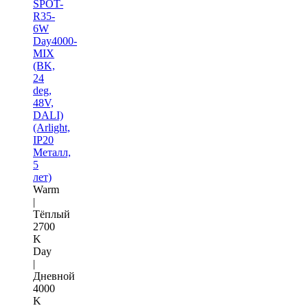
SPOT-
R35-
6W
Day4000-
MIX
(BK,
24
deg,
48V,
DALI)
(Arlight,
IP20
Металл,
5
лет)
Warm
|
Тёплый
2700
K
Day
|
Дневной
4000
K