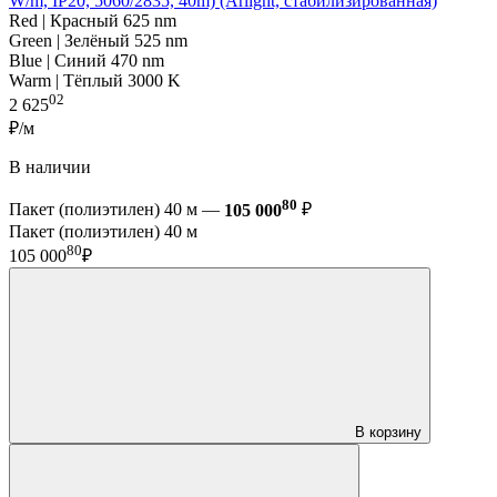
W/m, IP20, 5060/2835, 40m) (Arlight, стабилизированная)
Red | Красный 625 nm
Green | Зелёный 525 nm
Blue | Синий 470 nm
Warm | Тёплый 3000 K
02
2 625
₽/м
В наличии
80
Пакет (полиэтилен) 40 м —
105 000
₽
Пакет (полиэтилен) 40 м
80
105 000
₽
В корзину