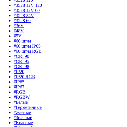
#3528 120
#3528 12V 120
#3528 12V 60
#3528 24V
#3528 60
#36V
#48V
#5V
#60 шт/м
#60 шт/м IP65
#60 шт/м RGB
#CRI 90
#CRI 95
#CRI 98
#IP20
#IP20 RGB
#IP65
#IP67
#RGB
#RGBW
#Белые
#Герметичные
#Желтые
#Зеленые
#Красные