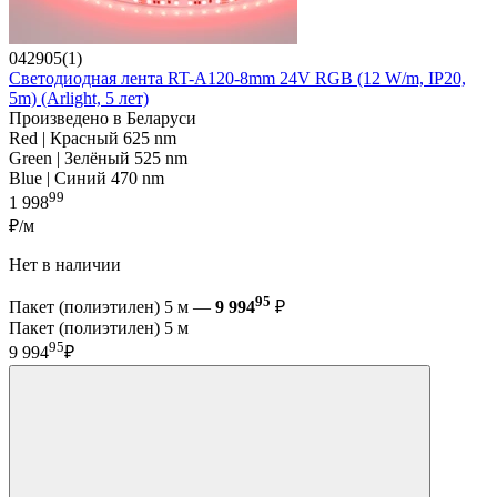
042905(1)
Светодиодная лента RT-A120-8mm 24V RGB (12 W/m, IP20,
5m) (Arlight, 5 лет)
Произведено в Беларуси
Red | Красный 625 nm
Green | Зелёный 525 nm
Blue | Синий 470 nm
99
1 998
₽/м
Нет в наличии
95
Пакет (полиэтилен) 5 м —
9 994
₽
Пакет (полиэтилен) 5 м
95
9 994
₽