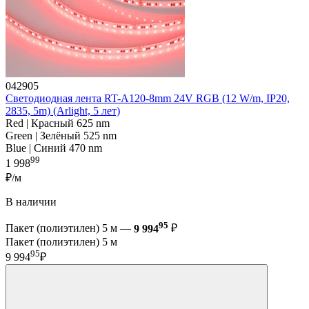
042905
Светодиодная лента RT-A120-8mm 24V RGB (12 W/m, IP20,
2835, 5m) (Arlight, 5 лет)
Red | Красный 625 nm
Green | Зелёный 525 nm
Blue | Синий 470 nm
99
1 998
₽/м
В наличии
95
Пакет (полиэтилен) 5 м —
9 994
₽
Пакет (полиэтилен) 5 м
95
9 994
₽