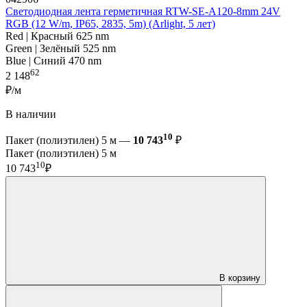
Светодиодная лента герметичная RTW-SE-A120-8mm 24V
RGB (12 W/m, IP65, 2835, 5m) (Arlight, 5 лет)
Red | Красный 625 nm
Green | Зелёный 525 nm
Blue | Синий 470 nm
62
2 148
₽/м
В наличии
10
Пакет (полиэтилен) 5 м —
10 743
₽
Пакет (полиэтилен) 5 м
10
10 743
₽
В корзину