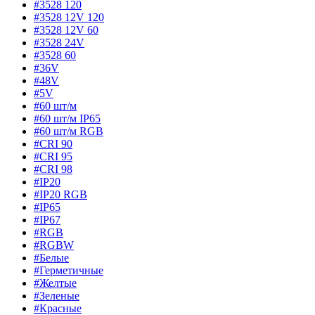
#3528 120
#3528 12V 120
#3528 12V 60
#3528 24V
#3528 60
#36V
#48V
#5V
#60 шт/м
#60 шт/м IP65
#60 шт/м RGB
#CRI 90
#CRI 95
#CRI 98
#IP20
#IP20 RGB
#IP65
#IP67
#RGB
#RGBW
#Белые
#Герметичные
#Желтые
#Зеленые
#Красные