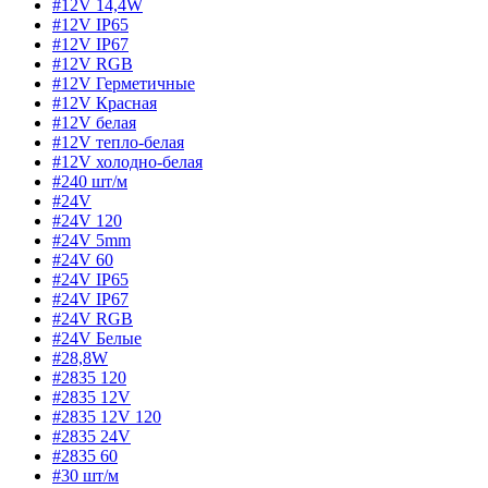
#12V 14,4W
#12V IP65
#12V IP67
#12V RGB
#12V Герметичные
#12V Красная
#12V белая
#12V тепло-белая
#12V холодно-белая
#240 шт/м
#24V
#24V 120
#24V 5mm
#24V 60
#24V IP65
#24V IP67
#24V RGB
#24V Белые
#28,8W
#2835 120
#2835 12V
#2835 12V 120
#2835 24V
#2835 60
#30 шт/м