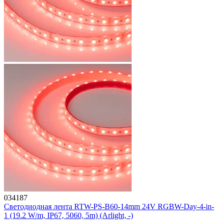
034187
Светодиодная лента RTW-PS-B60-14mm 24V RGBW-Day-4-in-
1 (19.2 W/m, IP67, 5060, 5m) (Arlight, -)