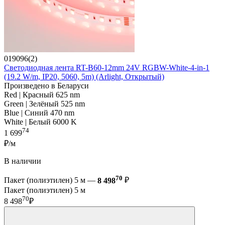
019096(2)
Светодиодная лента RT-B60-12mm 24V RGBW-White-4-in-1
(19.2 W/m, IP20, 5060, 5m) (Arlight, Открытый)
Произведено в Беларуси
Red | Красный 625 nm
Green | Зелёный 525 nm
Blue | Синий 470 nm
White | Белый 6000 K
74
1 699
₽/м
В наличии
70
Пакет (полиэтилен) 5 м —
8 498
₽
Пакет (полиэтилен) 5 м
70
8 498
₽