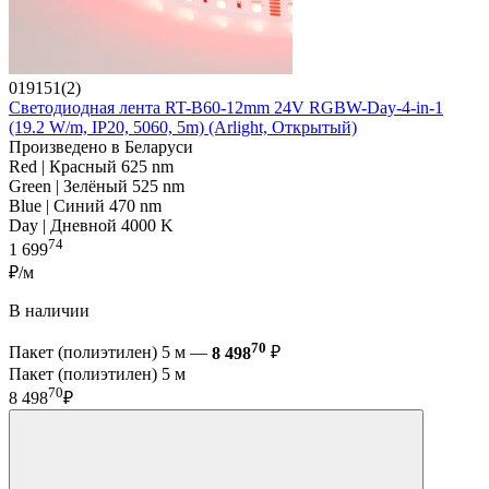
019151(2)
Светодиодная лента RT-B60-12mm 24V RGBW-Day-4-in-1
(19.2 W/m, IP20, 5060, 5m) (Arlight, Открытый)
Произведено в Беларуси
Red | Красный 625 nm
Green | Зелёный 525 nm
Blue | Синий 470 nm
Day | Дневной 4000 K
74
1 699
₽/м
В наличии
70
Пакет (полиэтилен) 5 м —
8 498
₽
Пакет (полиэтилен) 5 м
70
8 498
₽