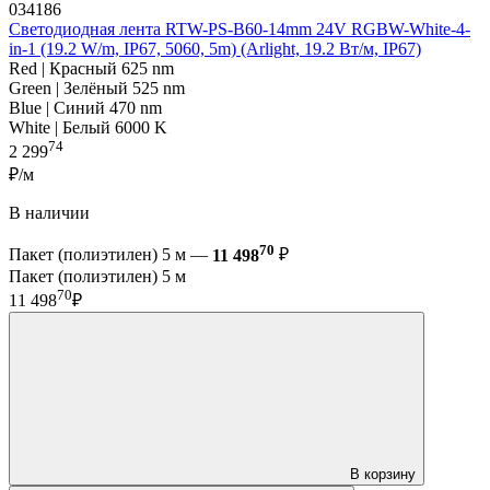
034186
Светодиодная лента RTW-PS-B60-14mm 24V RGBW-White-4-
in-1 (19.2 W/m, IP67, 5060, 5m) (Arlight, 19.2 Вт/м, IP67)
Red | Красный 625 nm
Green | Зелёный 525 nm
Blue | Синий 470 nm
White | Белый 6000 K
74
2 299
₽/м
В наличии
70
Пакет (полиэтилен) 5 м —
11 498
₽
Пакет (полиэтилен) 5 м
70
11 498
₽
В корзину