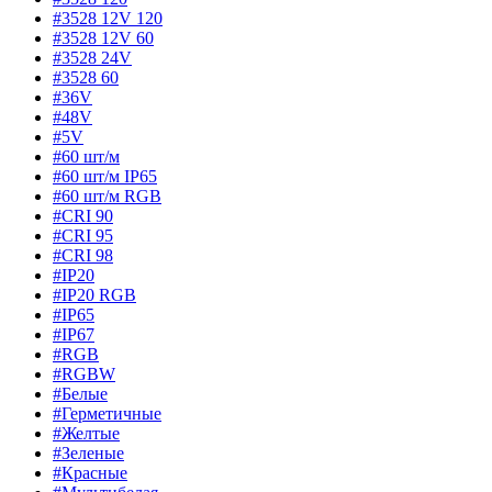
#3528 12V 120
#3528 12V 60
#3528 24V
#3528 60
#36V
#48V
#5V
#60 шт/м
#60 шт/м IP65
#60 шт/м RGB
#CRI 90
#CRI 95
#CRI 98
#IP20
#IP20 RGB
#IP65
#IP67
#RGB
#RGBW
#Белые
#Герметичные
#Желтые
#Зеленые
#Красные