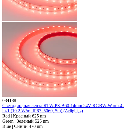
034188
Светодиодная лента RTW-PS-B60-14mm 24V RGBW-Warm-4-
in-1 (19.2 W/m, IP67, 5060, 5m) (Arlight, -)
Red | Красный 625 nm
Green | Зелёный 525 nm
Blue | Синий 470 nm