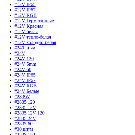
#12V IP65
#12V IP67
#12V RGB
#12V Герметичные
#12V Красная
#12V белая
#12V тепло-белая
#12V холодно-белая
#240 шт/м
#24V
#24V 120
#24V 5mm
#24V 60
#24V IP65
#24V IP67
#24V RGB
#24V Белые
#28,8W
#2835 120
#2835 12V
#2835 12V 120
#2835 24V
#2835 60
#30 шт/м
#3528 120