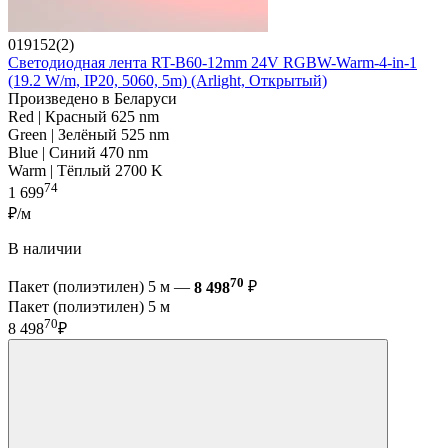
019152(2)
Светодиодная лента RT-B60-12mm 24V RGBW-Warm-4-in-1
(19.2 W/m, IP20, 5060, 5m) (Arlight, Открытый)
Произведено в Беларуси
Red | Красный 625 nm
Green | Зелёный 525 nm
Blue | Синий 470 nm
Warm | Тёплый 2700 K
74
1 699
₽/м
В наличии
70
Пакет (полиэтилен) 5 м —
8 498
₽
Пакет (полиэтилен) 5 м
70
8 498
₽