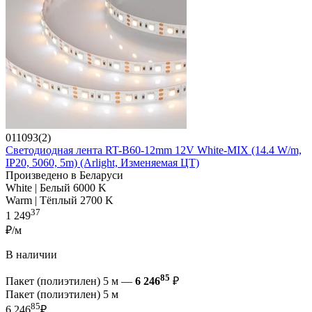
011093(2)
Светодиодная лента RT-B60-12mm 12V White-MIX (14.4 W/m,
IP20, 5060, 5m) (Arlight, Изменяемая ЦТ)
Произведено в Беларуси
White | Белый 6000 K
Warm | Тёплый 2700 K
37
1 249
₽/м
В наличии
85
Пакет (полиэтилен) 5 м —
6 246
₽
Пакет (полиэтилен) 5 м
85
6 246
₽