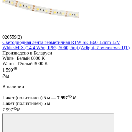
020559(2)
Светодиодная лента герметичная RTW-SE-B60-12mm 12V
White-MIX (14.4 W/m, IP65, 5060, 5m) (Arlight, Изменяемая ЦТ)
Произведено в Беларуси
White | Белый 6000 K
Warm | Тёплый 3000 K
49
1 599
₽/м
В наличии
45
Пакет (полиэтилен) 5 м —
7 997
₽
Пакет (полиэтилен) 5 м
45
7 997
₽