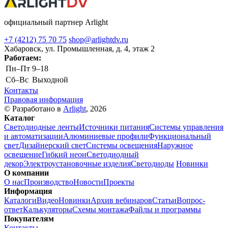
официальный партнер Arlight
+7 (4212) 75 70 75
shop@arlightdv.ru
Хабаровск, ул. Промышленная, д. 4, этаж 2
Работаем:
Пн–Пт
9–18
Cб–Вс
Выходной
Контакты
Правовая информация
© Разработано в
Arlight
, 2026
Каталог
Светодиодные ленты
Источники питания
Системы управления
и автоматизации
Алюминиевые профили
Функциональный
свет
Дизайнерский свет
Системы освещения
Наружное
освещение
Гибкий неон
Светодиодный
декор
Электроустановочные изделия
Светодиоды
Новинки
О компании
О нас
Производство
Новости
Проекты
Информация
Каталоги
Видео
Новинки
Архив вебинаров
Статьи
Вопрос-
ответ
Калькуляторы
Схемы монтажа
Файлы и программы
Покупателям
Контакты