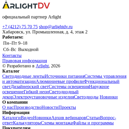
официальный партнер Arlight
+7 (4212) 75 70 75
shop@arlightdv.ru
Хабаровск, ул. Промышленная, д. 4, этаж 2
Работаем:
Пн–Пт
9–18
Cб–Вс
Выходной
Контакты
Правовая информация
© Разработано в
Arlight
, 2026
Каталог
Светодиодные ленты
Источники питания
Системы управления
и автоматизации
Алюминиевые профили
Функциональный
свет
Дизайнерский свет
Системы освещения
Наружное
освещение
Гибкий неон
Светодиодный
декор
Электроустановочные изделия
Светодиоды
Новинки
О компании
О нас
Производство
Новости
Проекты
Информация
Каталоги
Видео
Новинки
Архив вебинаров
Статьи
Вопрос-
ответ
Калькуляторы
Схемы монтажа
Файлы и программы
Покупателям