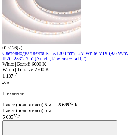
013126(2)
Светодиодная лента RT-A120-8mm 12V White-MIX (9.6 W/m,
IP20, 2835, 5m) (Arlight, Изменяемая ЦТ)
White | Белый 6000 K
Warm | Тёплый 2700 K
15
1 137
₽/м
В наличии
75
Пакет (полиэтилен) 5 м —
5 685
₽
Пакет (полиэтилен) 5 м
75
5 685
₽