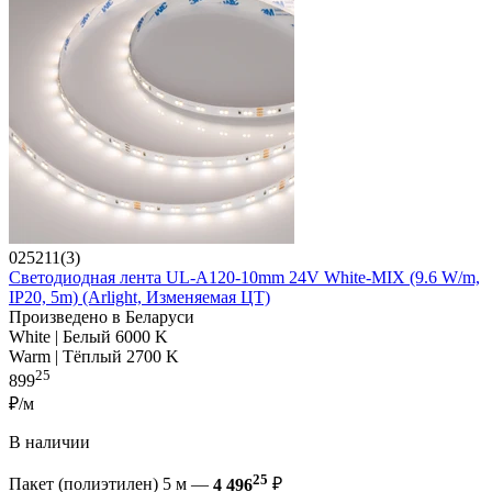
025211(3)
Светодиодная лента UL-A120-10mm 24V White-MIX (9.6 W/m,
IP20, 5m) (Arlight, Изменяемая ЦТ)
Произведено в Беларуси
White | Белый 6000 K
Warm | Тёплый 2700 K
25
899
₽/м
В наличии
25
Пакет (полиэтилен) 5 м —
4 496
₽