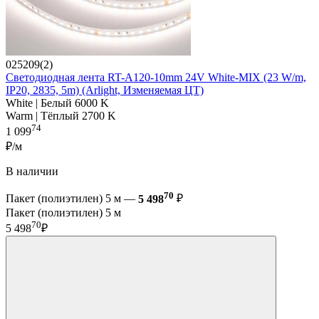
025209(2)
Светодиодная лента RT-A120-10mm 24V White-MIX (23 W/m,
IP20, 2835, 5m) (Arlight, Изменяемая ЦТ)
White | Белый 6000 K
Warm | Тёплый 2700 K
74
1 099
₽/м
В наличии
70
Пакет (полиэтилен) 5 м —
5 498
₽
Пакет (полиэтилен) 5 м
70
5 498
₽