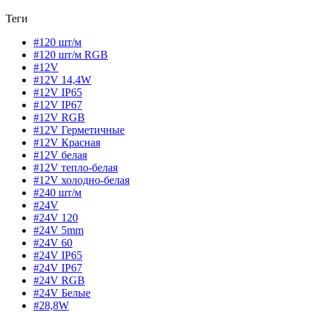
Теги
#120 шт/м
#120 шт/м RGB
#12V
#12V 14,4W
#12V IP65
#12V IP67
#12V RGB
#12V Герметичные
#12V Красная
#12V белая
#12V тепло-белая
#12V холодно-белая
#240 шт/м
#24V
#24V 120
#24V 5mm
#24V 60
#24V IP65
#24V IP67
#24V RGB
#24V Белые
#28,8W