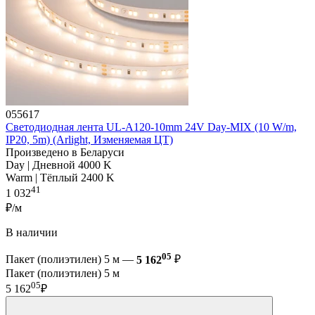
055617
Светодиодная лента UL-A120-10mm 24V Day-MIX (10 W/m,
IP20, 5m) (Arlight, Изменяемая ЦТ)
Произведено в Беларуси
Day | Дневной 4000 K
Warm | Тёплый 2400 K
41
1 032
₽/м
В наличии
05
Пакет (полиэтилен) 5 м —
5 162
₽
Пакет (полиэтилен) 5 м
05
5 162
₽