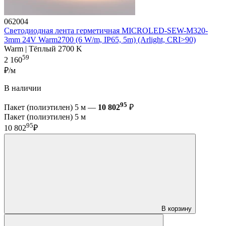
062004
Светодиодная лента герметичная MICROLED-SEW-M320-
3mm 24V Warm2700 (6 W/m, IP65, 5m) (Arlight, CRI>90)
Warm | Тёплый 2700 K
59
2 160
₽/м
В наличии
95
Пакет (полиэтилен) 5 м —
10 802
₽
Пакет (полиэтилен) 5 м
95
10 802
₽
В корзину