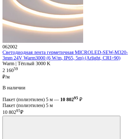
062002
Светодиодная лента герметичная MICROLED-SEW-M320-
3mm 24V Warm3000 (6 W/m, IP65, 5m) (Arlight, CRI>90)
Warm | Тёплый 3000 K
59
2 160
₽/м
В наличии
95
Пакет (полиэтилен) 5 м —
10 802
₽
Пакет (полиэтилен) 5 м
95
10 802
₽