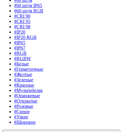
#60 шт/м
#60 шт/м IP65
#60 шт/м RGB
#CRI 90
#CRI 95
#CRI 98
#IP20
#IP20 RGB
#IP65
#IP67
#RGB
#RGBW
#Белые
#Герметичные
#Желтые
#Зеленые
#Красные
#Мультибелая
#Оранжевые
#Открытые
#Розовые
#Синие
#Узкие
#Широкие