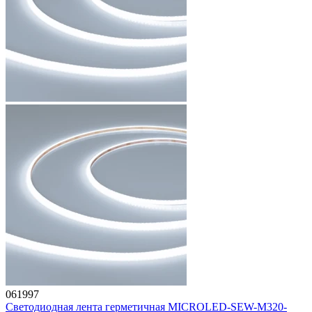
061997
Светодиодная лента герметичная MICROLED-SEW-M320-