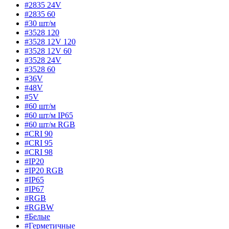
#2835 24V
#2835 60
#30 шт/м
#3528 120
#3528 12V 120
#3528 12V 60
#3528 24V
#3528 60
#36V
#48V
#5V
#60 шт/м
#60 шт/м IP65
#60 шт/м RGB
#CRI 90
#CRI 95
#CRI 98
#IP20
#IP20 RGB
#IP65
#IP67
#RGB
#RGBW
#Белые
#Герметичные