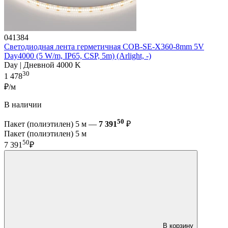
041384
Светодиодная лента герметичная COB-SE-X360-8mm 5V
Day4000 (5 W/m, IP65, CSP, 5m) (Arlight, -)
Day | Дневной 4000 K
30
1 478
₽/м
В наличии
50
Пакет (полиэтилен) 5 м —
7 391
₽
Пакет (полиэтилен) 5 м
50
7 391
₽
В корзину