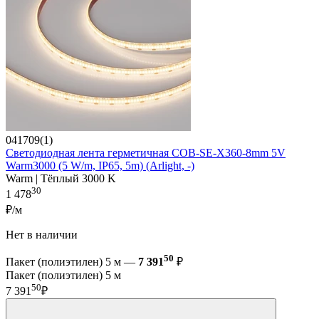
041709(1)
Светодиодная лента герметичная COB-SE-X360-8mm 5V
Warm3000 (5 W/m, IP65, 5m) (Arlight, -)
Warm | Тёплый 3000 K
30
1 478
₽/м
Нет в наличии
50
Пакет (полиэтилен) 5 м —
7 391
₽
Пакет (полиэтилен) 5 м
50
7 391
₽