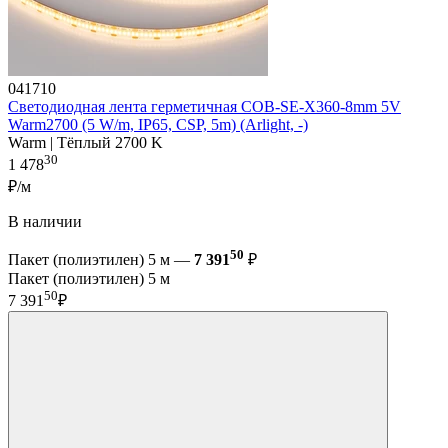
041710
Светодиодная лента герметичная COB-SE-X360-8mm 5V
Warm2700 (5 W/m, IP65, CSP, 5m) (Arlight, -)
Warm | Тёплый 2700 K
30
1 478
₽/м
В наличии
50
Пакет (полиэтилен) 5 м —
7 391
₽
Пакет (полиэтилен) 5 м
50
7 391
₽