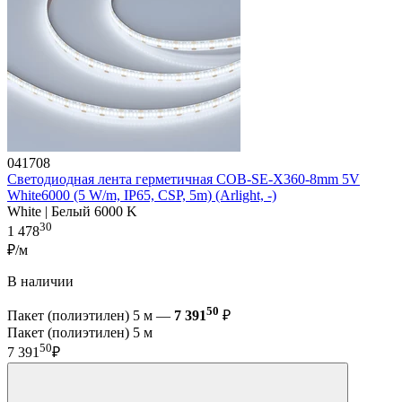
041708
Светодиодная лента герметичная COB-SE-X360-8mm 5V
White6000 (5 W/m, IP65, CSP, 5m) (Arlight, -)
White | Белый 6000 K
30
1 478
₽/м
В наличии
50
Пакет (полиэтилен) 5 м —
7 391
₽
Пакет (полиэтилен) 5 м
50
7 391
₽