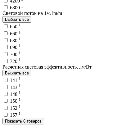
4200
1
6800
Световой поток на 1м, lm/m
Выбрать все
1
650
1
660
1
680
1
690
1
700
1
720
Расчетная световая эффективность, лм/Вт
Выбрать все
1
141
1
143
1
148
1
150
1
152
1
157
Показать 6 товаров