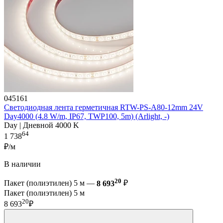
045161
Светодиодная лента герметичная RTW-PS-A80-12mm 24V
Day4000 (4.8 W/m, IP67, TWP100, 5m) (Arlight, -)
Day | Дневной 4000 K
64
1 738
₽/м
В наличии
20
Пакет (полиэтилен) 5 м —
8 693
₽
Пакет (полиэтилен) 5 м
20
8 693
₽