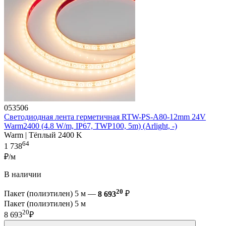
053506
Светодиодная лента герметичная RTW-PS-A80-12mm 24V
Warm2400 (4.8 W/m, IP67, TWP100, 5m) (Arlight, -)
Warm | Тёплый 2400 K
64
1 738
₽/м
В наличии
20
Пакет (полиэтилен) 5 м —
8 693
₽
Пакет (полиэтилен) 5 м
20
8 693
₽