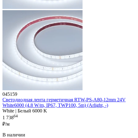
045159
Светодиодная лента герметичная RTW-PS-A80-12mm 24V
White6000 (4.8 W/m, IP67, TWP100, 5m) (Arlight, -)
White | Белый 6000 K
64
1 738
₽/м
В наличии