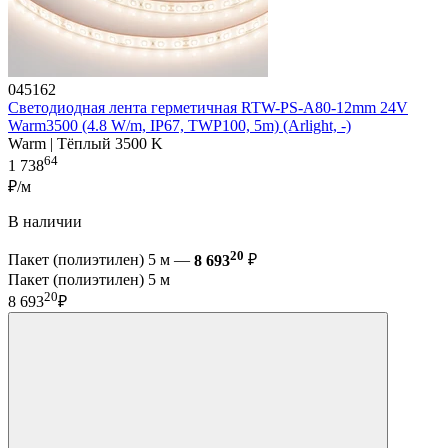
045162
Светодиодная лента герметичная RTW-PS-A80-12mm 24V
Warm3500 (4.8 W/m, IP67, TWP100, 5m) (Arlight, -)
Warm | Тёплый 3500 K
64
1 738
₽/м
В наличии
20
Пакет (полиэтилен) 5 м —
8 693
₽
Пакет (полиэтилен) 5 м
20
8 693
₽