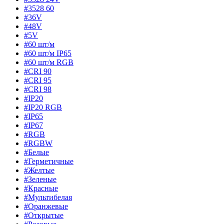
#3528 60
#36V
#48V
#5V
#60 шт/м
#60 шт/м IP65
#60 шт/м RGB
#CRI 90
#CRI 95
#CRI 98
#IP20
#IP20 RGB
#IP65
#IP67
#RGB
#RGBW
#Белые
#Герметичные
#Желтые
#Зеленые
#Красные
#Мультибелая
#Оранжевые
#Открытые