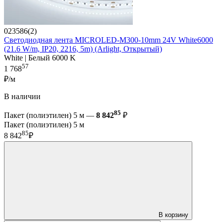
023586(2)
Светодиодная лента MICROLED-M300-10mm 24V White6000
(21.6 W/m, IP20, 2216, 5m) (Arlight, Открытый)
White | Белый 6000 K
57
1 768
₽/м
В наличии
85
Пакет (полиэтилен) 5 м —
8 842
₽
Пакет (полиэтилен) 5 м
85
8 842
₽
В корзину