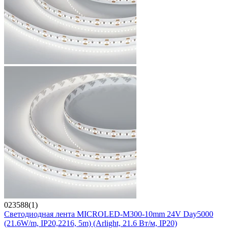
023588(1)
Светодиодная лента MICROLED-M300-10mm 24V Day5000
(21.6W/m, IP20,2216, 5m) (Arlight, 21.6 Вт/м, IP20)