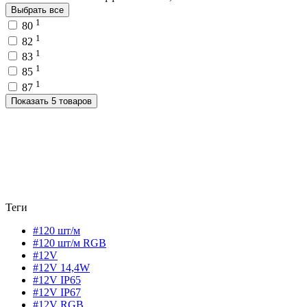
Выбрать все
1
80
1
82
1
83
1
85
1
87
Показать 5 товаров
Теги
#120 шт/м
#120 шт/м RGB
#12V
#12V 14,4W
#12V IP65
#12V IP67
#12V RGB