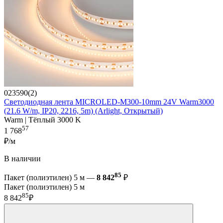
023590(2)
Светодиодная лента MICROLED-M300-10mm 24V Warm3000
(21.6 W/m, IP20, 2216, 5m) (Arlight, Открытый)
Warm | Тёплый 3000 K
57
1 768
₽/м
В наличии
85
Пакет (полиэтилен) 5 м —
8 842
₽
Пакет (полиэтилен) 5 м
85
8 842
₽