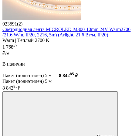
023591(2)
Светодиодная лента MICROLED-M300-10mm 24V Warm2700
(21.6 W/m, IP20, 2216, 5m) (Arlight, 21.6 Вт/м, IP20)
Warm | Тёплый 2700 K
57
1 768
₽/м
В наличии
85
Пакет (полиэтилен) 5 м —
8 842
₽
Пакет (полиэтилен) 5 м
85
8 842
₽