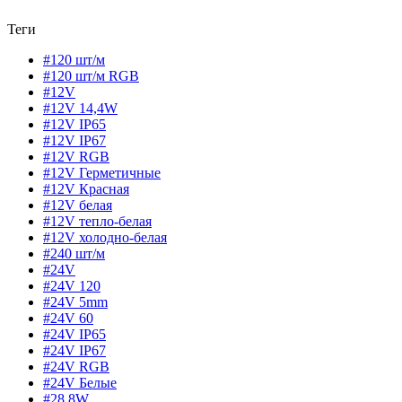
Теги
#120 шт/м
#120 шт/м RGB
#12V
#12V 14,4W
#12V IP65
#12V IP67
#12V RGB
#12V Герметичные
#12V Красная
#12V белая
#12V тепло-белая
#12V холодно-белая
#240 шт/м
#24V
#24V 120
#24V 5mm
#24V 60
#24V IP65
#24V IP67
#24V RGB
#24V Белые
#28,8W