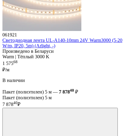
061921
Светодиодная лента UL-A140-10mm 24V Warm3000 (5-20
W/m, IP20, 5m) (Arlight, -)
Произведено в Беларуси
Warm | Тёплый 3000 K
68
1 575
₽/м
В наличии
40
Пакет (полиэтилен) 5 м —
7 878
₽
Пакет (полиэтилен) 5 м
40
7 878
₽