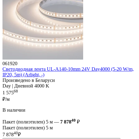
061920
Светодиодная лента UL-A140-10mm 24V Day4000 (5-20 W/m,
IP20, 5m) (Arlight, -)
Произведено в Беларуси
Day | Дневной 4000 K
68
1 575
₽/м
В наличии
40
Пакет (полиэтилен) 5 м —
7 878
₽
Пакет (полиэтилен) 5 м
40
7 878
₽