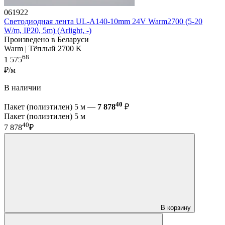
061922
Светодиодная лента UL-A140-10mm 24V Warm2700 (5-20
W/m, IP20, 5m) (Arlight, -)
Произведено в Беларуси
Warm | Тёплый 2700 K
68
1 575
₽/м
В наличии
40
Пакет (полиэтилен) 5 м —
7 878
₽
Пакет (полиэтилен) 5 м
40
7 878
₽
В корзину