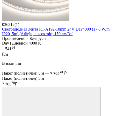
036212(1)
Светодиодная лента RT-A192-10mm 24V Day4000 (17.6 W/m,
IP20, 5m) (Arlight, высок.эфф.150 лм/Вт)
Произведено в Беларуси
Day | Дневной 4000 K
14
1 541
₽/м
В наличии
70
Пакет (полиэтилен) 5 м —
7 705
₽
Пакет (полиэтилен) 5 м
70
7 705
₽