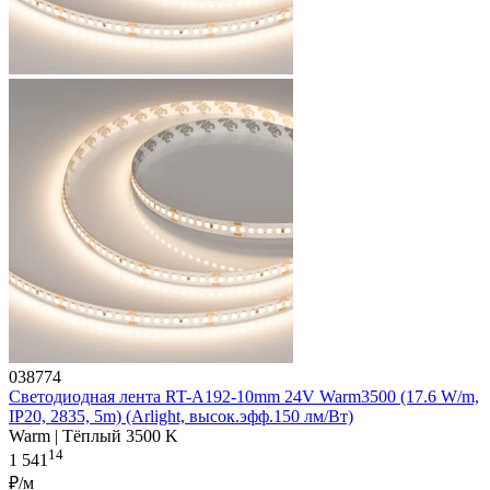
038774
Светодиодная лента RT-A192-10mm 24V Warm3500 (17.6 W/m,
IP20, 2835, 5m) (Arlight, высок.эфф.150 лм/Вт)
Warm | Тёплый 3500 K
14
1 541
₽/м