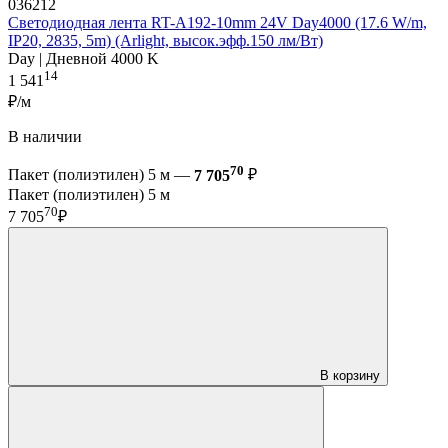
036212
Светодиодная лента RT-A192-10mm 24V Day4000 (17.6 W/m,
IP20, 2835, 5m) (Arlight, высок.эфф.150 лм/Вт)
Day | Дневной 4000 K
14
1 541
₽/м
В наличии
70
Пакет (полиэтилен) 5 м —
7 705
₽
Пакет (полиэтилен) 5 м
70
7 705
₽
В корзину