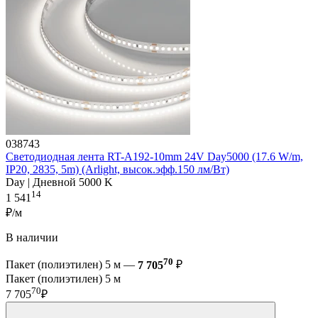
038743
Светодиодная лента RT-A192-10mm 24V Day5000 (17.6 W/m,
IP20, 2835, 5m) (Arlight, высок.эфф.150 лм/Вт)
Day | Дневной 5000 K
14
1 541
₽/м
В наличии
70
Пакет (полиэтилен) 5 м —
7 705
₽
Пакет (полиэтилен) 5 м
70
7 705
₽