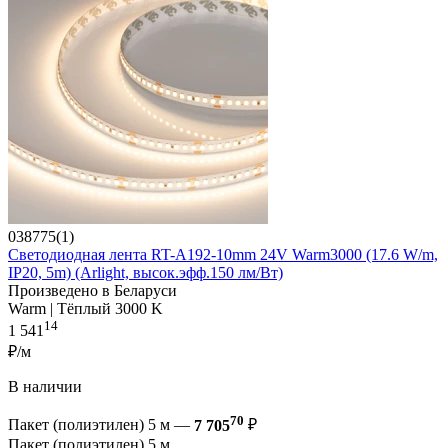
038775(1)
Светодиодная лента RT-A192-10mm 24V Warm3000 (17.6 W/m,
IP20, 5m) (Arlight, высок.эфф.150 лм/Вт)
Произведено в Беларуси
Warm | Тёплый 3000 K
14
1 541
₽/м
В наличии
70
Пакет (полиэтилен) 5 м —
7 705
₽
Пакет (полиэтилен) 5 м