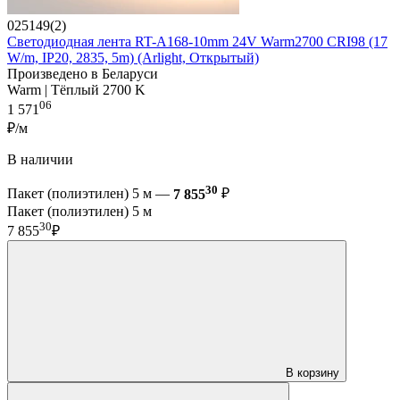
025149(2)
Светодиодная лента RT-A168-10mm 24V Warm2700 CRI98 (17
W/m, IP20, 2835, 5m) (Arlight, Открытый)
Произведено в Беларуси
Warm | Тёплый 2700 K
06
1 571
₽/м
В наличии
30
Пакет (полиэтилен) 5 м —
7 855
₽
Пакет (полиэтилен) 5 м
30
7 855
₽
В корзину