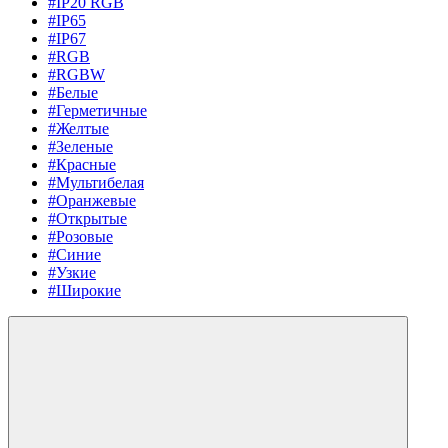
#IP20 RGB
#IP65
#IP67
#RGB
#RGBW
#Белые
#Герметичные
#Желтые
#Зеленые
#Красные
#Мультибелая
#Оранжевые
#Открытые
#Розовые
#Синие
#Узкие
#Широкие