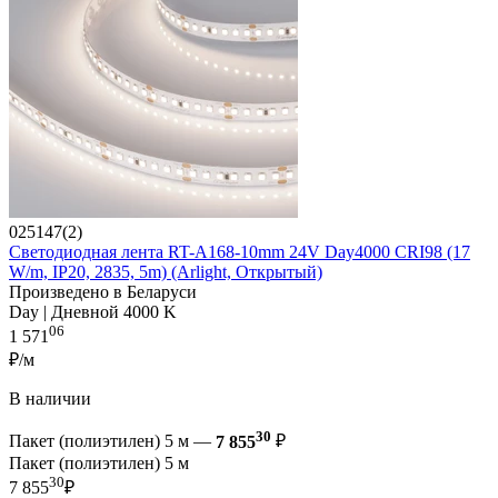
025147(2)
Светодиодная лента RT-A168-10mm 24V Day4000 CRI98 (17
W/m, IP20, 2835, 5m) (Arlight, Открытый)
Произведено в Беларуси
Day | Дневной 4000 K
06
1 571
₽/м
В наличии
30
Пакет (полиэтилен) 5 м —
7 855
₽
Пакет (полиэтилен) 5 м
30
7 855
₽