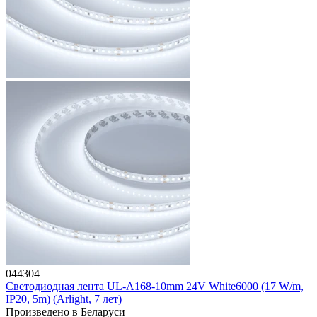
044304
Светодиодная лента UL-A168-10mm 24V White6000 (17 W/m,
IP20, 5m) (Arlight, 7 лет)
Произведено в Беларуси