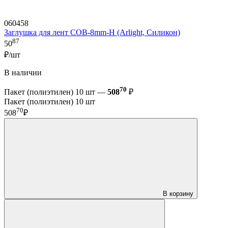
060458
Заглушка для лент COB-8mm-H (Arlight, Силикон)
87
50
₽/шт
В наличии
70
Пакет (полиэтилен) 10 шт —
508
₽
Пакет (полиэтилен) 10 шт
70
508
₽
В корзину