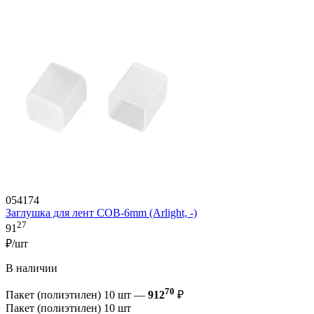
054174
Заглушка для лент COB-6mm (Arlight, -)
27
91
₽/шт
В наличии
70
Пакет (полиэтилен) 10 шт —
912
₽
Пакет (полиэтилен) 10 шт