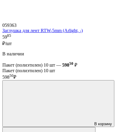
059363
Заглушка для лент RTW-5mm (Arlight, -)
85
59
₽/шт
В наличии
50
Пакет (полиэтилен) 10 шт —
598
₽
Пакет (полиэтилен) 10 шт
50
598
₽
В корзину