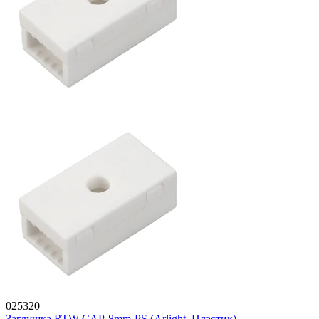
025320
Заглушка RTW-CAP-8mm-PS (Arlight, Пластик)