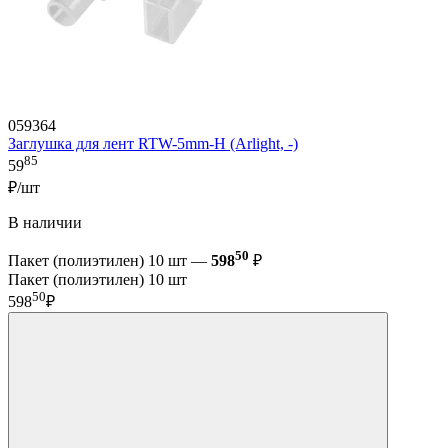
059364
Заглушка для лент RTW-5mm-H (Arlight, -)
85
59
₽/шт
В наличии
50
Пакет (полиэтилен) 10 шт —
598
₽
Пакет (полиэтилен) 10 шт
50
598
₽