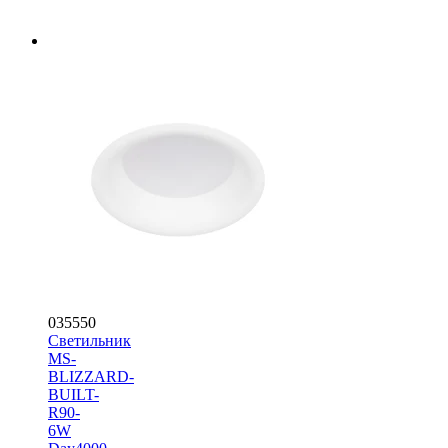
035550
Светильник
MS-
BLIZZARD-
BUILT-
R90-
6W