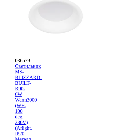
036579
Светильник
MS-
BLIZZARD-
BUILT-
R90-
6W
Warm3000
(WH,
100
deg,
230V)
(Arlight,
IP20
Металл,