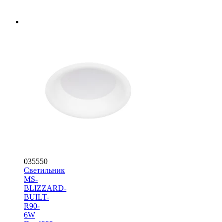
035550
Светильник
MS-
BLIZZARD-
BUILT-
R90-
6W