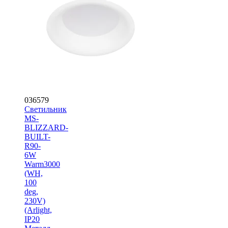
036579
Светильник
MS-
BLIZZARD-
BUILT-
R90-
6W
Warm3000
(WH,
100
deg,
230V)
(Arlight,
IP20