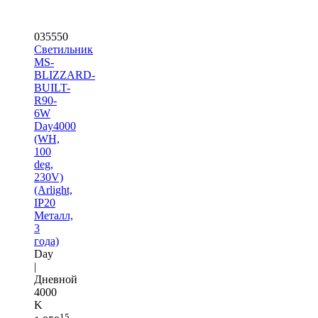
035550
Светильник
MS-
BLIZZARD-
BUILT-
R90-
6W
Day4000
(WH,
100
deg,
230V)
(Arlight,
IP20
Металл,
3
года)
Day
|
Дневной
4000
K
15