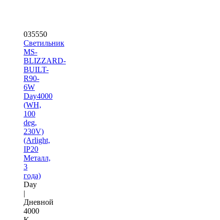
035550
Светильник
MS-
BLIZZARD-
BUILT-
R90-
6W
Day4000
(WH,
100
deg,
230V)
(Arlight,
IP20
Металл,
3
года)
Day
|
Дневной
4000
K