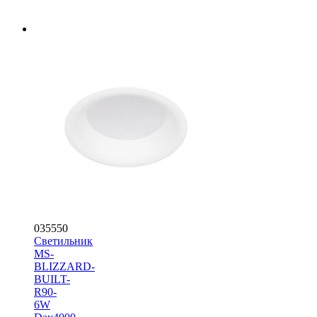
035550
Светильник
MS-
BLIZZARD-
BUILT-
R90-
6W