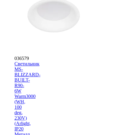
036579
Светильник
MS-
BLIZZARD-
BUILT-
R90-
6W
Warm3000
(WH,
100
deg,
230V)
(Arlight,
IP20
Металл,